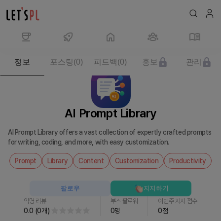
제
정보
포스팅
(
0
)
피드백
(
0
)
홍보
관리
품/
서
비
스
AI Prompt Library
AI
Prompt
AI Prompt Library offers a vast collection of expertly crafted prompts
Library
for writing, coding, and more, with easy customization.
를
만
Prompt
Library
Content
Customization
Productivity
나
보
팔로우
지지하기
세
익명 리뷰
부스 팔로워
이번주 지지 점수
요
0.0
(
0
개
)
0
명
0
점