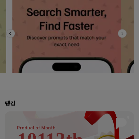
랭킹
Product of
Month