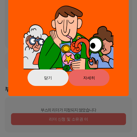
- Create content and code efficiently, saving time and 
energy

- Remove the complexity of engineering effective prompts

- Designed for mobile—perfect for inspiration on the go

Say goodbye to prompt writer’s block. Start creating with AI
—download AI Prompt Library today!
정식 서비스로 출시되었습니다.
닫기
자세히
부스 리더
부스의 리더가 지정되지 않았습니다
리더 신청 및 소유권 이