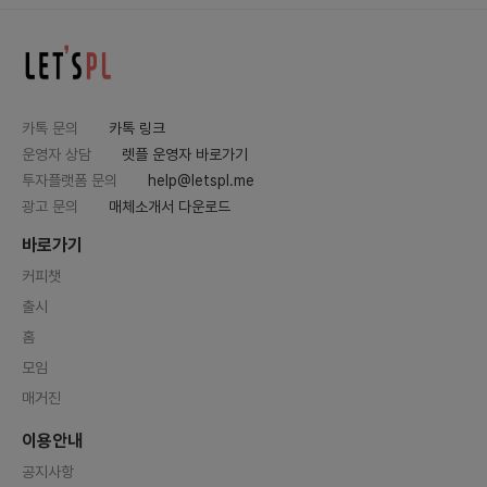
카톡 문의
카톡 링크
운영자 상담
렛플 운영자 바로가기
투자플랫폼 문의
help@letspl.me
광고 문의
매체소개서 다운로드
바로가기
커피챗
출시
홈
모임
매거진
이용안내
공지사항