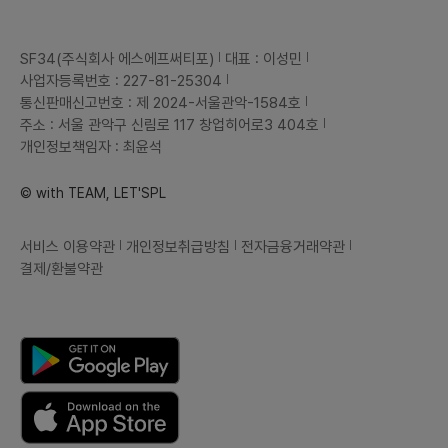
SF34(주식회사 에스에프써티포)
대표 : 이성민
사업자등록번호 : 227-81-25304
통신판매신고번호 : 제 2024-서울관악-1584호
주소 : 서울 관악구 신림로 117 창업히어로3 404호
개인정보책임자 : 최윤석
© with TEAM, LET'SPL
서비스 이용약관
개인정보취급방침
전자금융거래약관
결제/환불약관