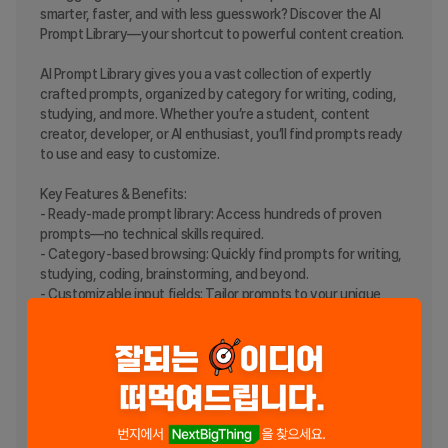
smarter, faster, and with less guesswork? Discover the AI 
Prompt Library—your shortcut to powerful content creation.

AI Prompt Library gives you a vast collection of expertly 
crafted prompts, organized by category for writing, coding, 
studying, and more. Whether you’re a student, content 
creator, developer, or AI enthusiast, you’ll find prompts ready 
to use and easy to customize.

Key Features & Benefits:

- Ready-made prompt library: Access hundreds of proven 
prompts—no technical skills required.

- Category-based browsing: Quickly find prompts for writing, 
studying, coding, brainstorming, and beyond.

- Customizable input fields: Tailor prompts to your unique 
needs and get precise AI-generated results.

- Favorites and search: Easily save your top picks and locate 
ideas fast with powerful search.

- Flexible usage: Use credits as you go or upgrade to a 
subscription plan for unlimited creativity.

Why AI Prompt Library?
