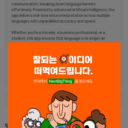
communication, breaking down language barriers 
effortlessly. Powered by advanced artificial intelligence, the 
app delivers real-time voice interpretation across multiple 
languages with unparalleled accuracy and speed.

Whether you're a traveler, a business professional, or a 
student, this app ensures that language is no longer an 
obstacle. Key features include real-time translation, support 
for diverse languages, and a user-friendly interface designed 
for everyone.

Join millions who trust AI Interpretation Services to bridge the 
gap in communication and create a more connected world. 
Download now and transform how you interact globally!
정식 서비스로 출시되었습니다.
부스 리더