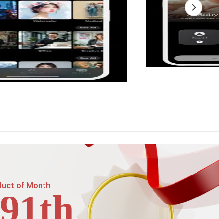
duct of
Month
91th