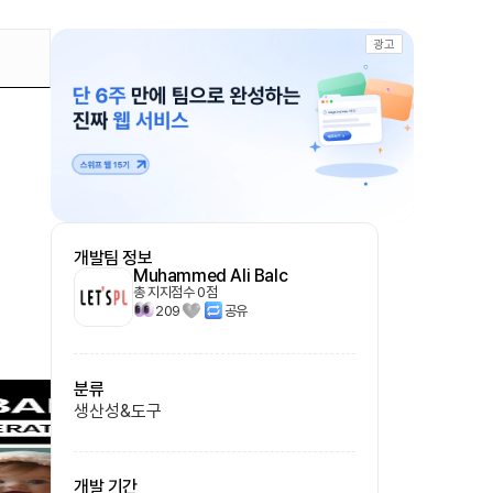
광고
개발팀 정보
Muhammed Ali Balc
총 지지점수
0
점
209
공유
분류
생산성&도구
개발 기간