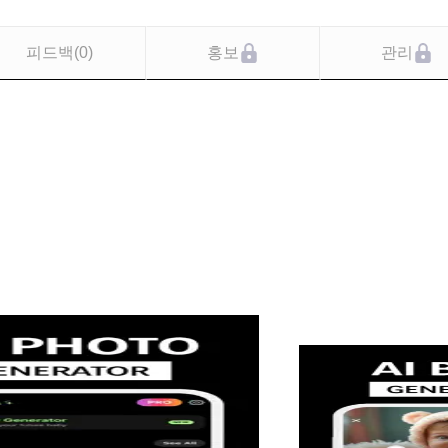
피드백
(
0
)
홍보
관리