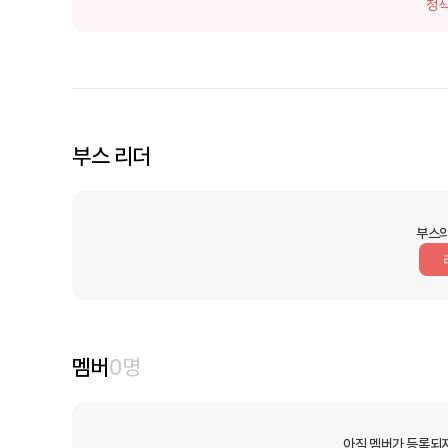
정식
부스 리더
부스의
멤버
0
명
아직 멤버가 등록되