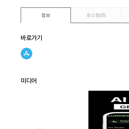
만
나
보
정보
포스팅
(
0
)
세
요
바로가기
미디어