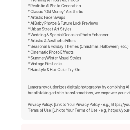
* Trending AI Filters & Effects

* Realistic AI Photo Generation

* Classic "Old Money" Aesthetic

* Artistic Face Swaps

* AI Baby Photos & Future Look Previews

* Urban Street Art Styles

* Wedding & Special Occasion Photo Enhancer

* Artistic & Aesthetic Filters

* Seasonal & Holiday Themes (Christmas, Halloween, etc.)

* Cinematic Photo Effects

* Summer/Winter Visual Styles

* Vintage Film Looks

* Hairstyle & Hair Color Try-On

Lumora revolutionizes digital photography by combining AI 
breathtaking artistic transformations, we empower your visu
Privacy Policy: [Link to Your Privacy Policy - e.g., https://
Terms of Use: [Link to Your Terms of Use - e.g., https://y