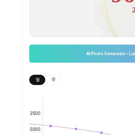
AI Photo Generator - L
월
주
2500
5000