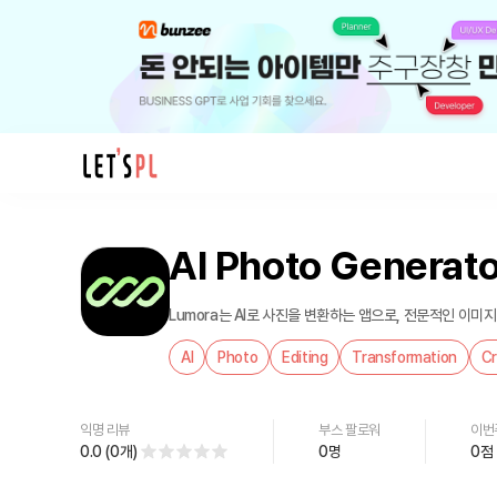
제
품/
AI Photo Generato
서
비
스
Lumora는 AI로 사진을 변환하는 앱으로, 전문적인 이
AI
AI
Photo
Editing
Transformation
Cr
Photo
Generator
-
익명 리뷰
부스 팔로워
이번
Lumora
0.0
(
0
개
)
0
명
0
점
를