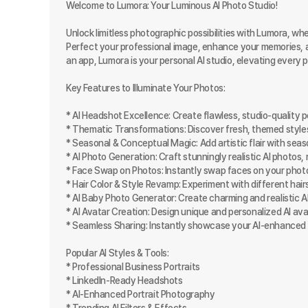
Welcome to Lumora: Your Luminous AI Photo Studio!

Unlock limitless photographic possibilities with Lumora, wh
Perfect your professional image, enhance your memories, and
an app, Lumora is your personal AI studio, elevating every pho
Key Features to Illuminate Your Photos:

* AI Headshot Excellence: Create flawless, studio-quality port
* Thematic Transformations: Discover fresh, themed styles t
* Seasonal & Conceptual Magic: Add artistic flair with seaso
* AI Photo Generation: Craft stunningly realistic AI photos, r
* Face Swap on Photos: Instantly swap faces on your photos f
* Hair Color & Style Revamp: Experiment with different hairs
* AI Baby Photo Generator: Create charming and realistic A
* AI Avatar Creation: Design unique and personalized AI avata
* Seamless Sharing: Instantly showcase your AI-enhanced cr
Popular AI Styles & Tools:

* Professional Business Portraits

* LinkedIn-Ready Headshots

* AI-Enhanced Portrait Photography
