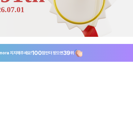
26.07.01
100
39
umora
지지해주세요!
점만
더 받으면
위