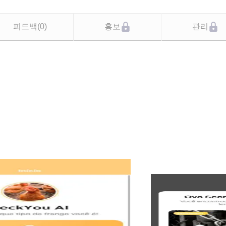
피드백
(
0
)
홍보
관리