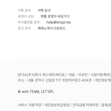
카톡 문의
카톡 링크
운영자 상담
렛플 운영자 바로가기
투자플랫폼 문의
help@letspl.me
광고 문의
매체소개서 다운로드
SF34(주식회사 에스에프써티포)
대표 : 이성민
사업자등록번호 :
주소 : 서울 관악구 신림로 117 창업히어로3 404호
개인정보책임
© with TEAM, LET'SPL
서비스 이용약관
개인정보취급방침
전자금융거래약관
결제/