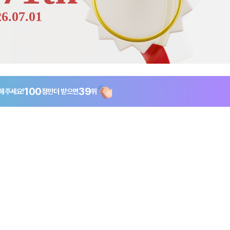
26.07.01
100
39
해주세요!
점만
더 받으면
위