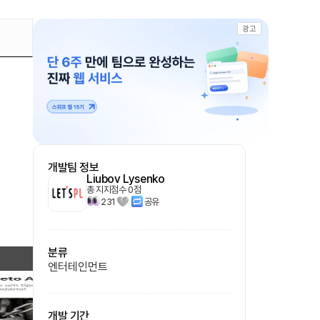
광고
개발팀 정보
Liubov Lysenko
총 지지점수
0
점
231
공유
분류
엔터테인먼트
개발 기간