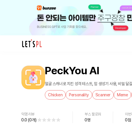
제
품/
PeckYou AI
서
비
스
얼굴 스캐너로 치킨 성격 테스트, 밈 생성기 사용, 비밀 달걀
PeckYou
Chicken
Personality
Scanner
Meme
AI
를
만
익명 리뷰
부스 팔로워
이번
나
0.0
(
0
개
)
0
명
0
점
보