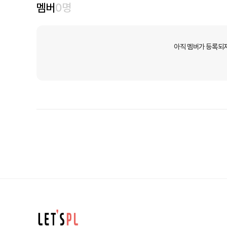
멤버
0
명
아직 멤버가 등록되