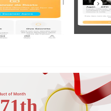
duct of
Month
71th