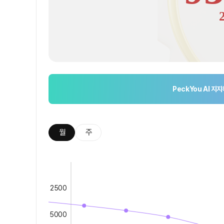
PeckYou AI
지지
월
주
2500
5000