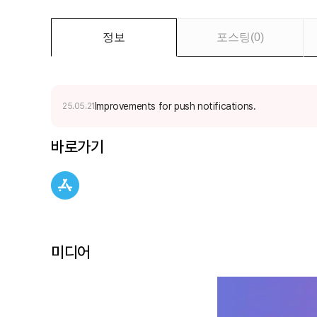
나
보
세
정보
포스팅
(
0
)
요
Improvements for push notifications.
25.05.21
바로가기
미디어