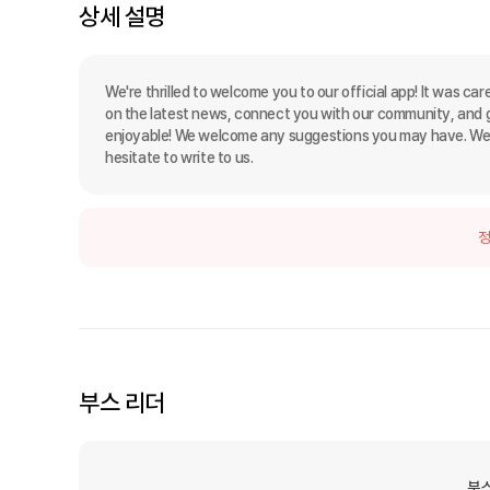
상세 설명
We're thrilled to welcome you to our official app! It was ca
on the latest news, connect you with our community, and gi
enjoyable! We welcome any suggestions you may have. We'r
hesitate to write to us.
정
부스 리더
부스