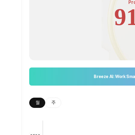
Pr
9
Breeze AI: Work Sma
월
주