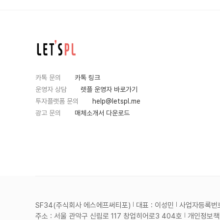
카톡 문의
카톡 링크
운영자 상담
렛플 운영자 바로가기
투자플랫폼 문의
help@letspl.me
광고 문의
매체소개서 다운로드
SF34(주식회사 에스에프써티포)
대표 : 이성민
사업자등록번호 :
주소 : 서울 관악구 신림로 117 창업히어로3 404호
개인정보책임