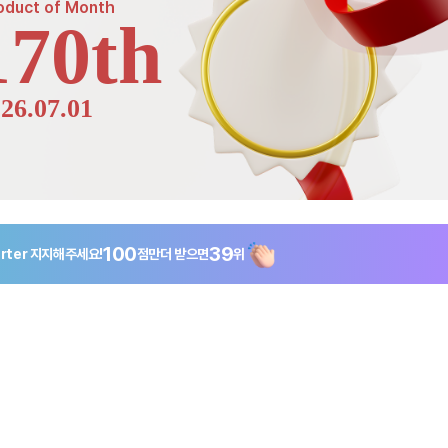
oduct of
Month
170th
26.07.01
100
39
rter
지지해주세요!
점만
더 받으면
위