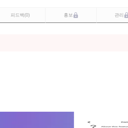
피드백
(
0
)
홍보
관리