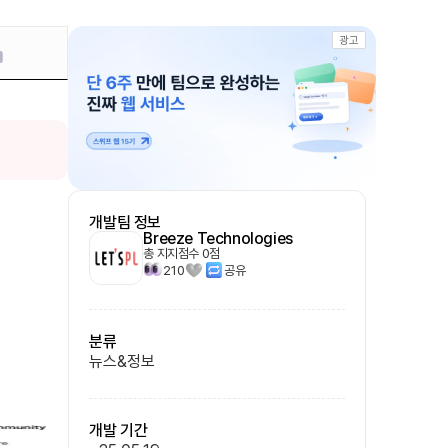
광고
개발팀 정보
Breeze Technologies
총 지지점수
0
점
210
공유
분류
뉴스&정보
개발 기간