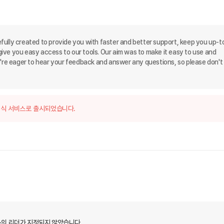
refully created to provide you with faster and better support, keep you up-t
ve you easy access to our tools. Our aim was to make it easy to use and 
e eager to hear your feedback and answer any questions, so please don't 
식 서비스로 출시되었습니다.
의 리더가 지정되지 않았습니다