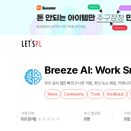
제
품/
Breeze AI: Work 
서
비
스
우리 공식 앱은 빠르고 나은 지원, 최신 뉴스 제공, 커뮤니
Breeze
News
Community
Tools
Feedback
AI:
Work
Smarter
익명 리뷰
부스 팔로워
이번
를
0.0
(
0
개
)
0
명
0
점
만