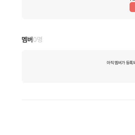
멤버
0
명
아직 멤버가 등록