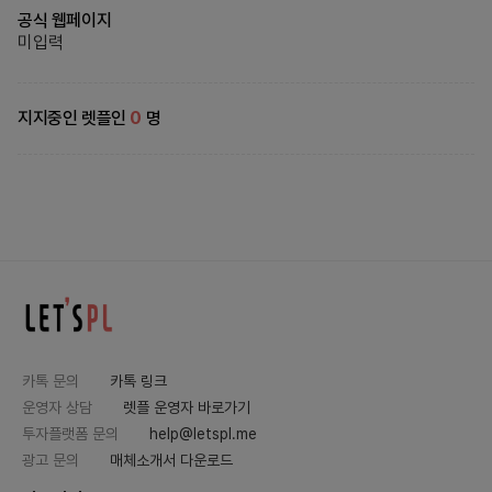
공식 웹페이지
미입력
지지중인 렛플인
0
명
카톡 문의
카톡 링크
운영자 상담
렛플 운영자 바로가기
투자플랫폼 문의
help@letspl.me
광고 문의
매체소개서 다운로드