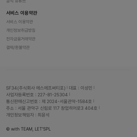
공식 유튜브
서비스 이용약관
서비스 이용약관
개인정보취급방침
전자금융거래약관
결제/환불약관
SF34(주식회사 에스에프써티포)
대표 : 이성민
사업자등록번호 : 227-81-25304
통신판매신고번호 : 제 2024-서울관악-1584호
주소 : 서울 관악구 신림로 117 창업히어로3 404호
개인정보책임자 : 최윤석
© with TEAM, LET'SPL