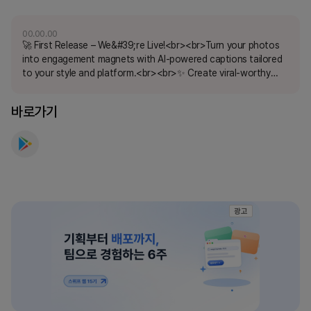
00.00.00
🚀 First Release – We&#39;re Live!<br><br>Turn your photos
into engagement magnets with AI-powered captions tailored
to your style and platform.<br><br>✨ Create viral-worthy
posts in seconds<br><br>💬 Smart, catchy captions for every
mood<br><br>📷 Match captions perfectly to your
바로가기
photos<br><br>💳 Credit-based system – pay only for what
you use<br><br>Start creating today — and watch your
content shine! 🌟
광고