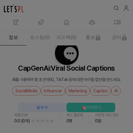
제
정보
포스팅
(
0
)
피드백
(
0
)
홍보
관리
품/
서
비
스
CapGenAi:Viral Social Captions
CapGenAi:Viral
Social
AI를 사용하여 몇 초 만에 IG, TikTok 등에 대한 바이럴 캡션을 만드세요.
Captions
를
SocialMedia
Influencer
Marketing
Caption
AI
만
나
팔로우
지지하기
보
익명 리뷰
부스 팔로워
이번주 지지 점수
세
0.0
(
0
개
)
0
명
0
점
요