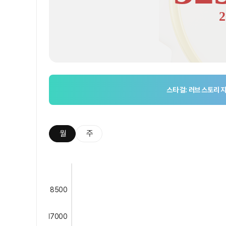
2
스타 걸: 러브 스토리
지
월
주
8500
17000