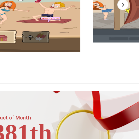
uct of
Month
381th