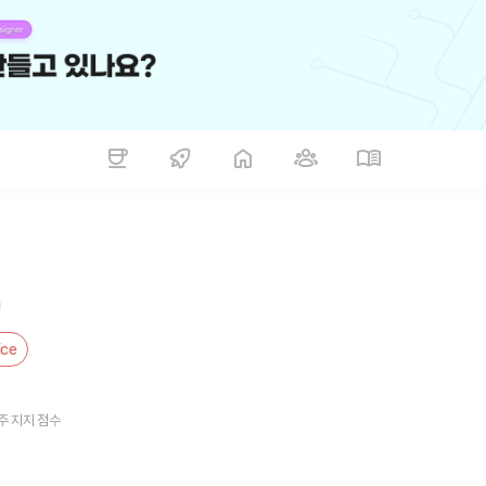
!
ice
주 지지 점수