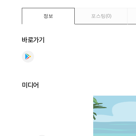
토
리
를
정보
포스팅
(
0
)
만
나
보
바로가기
세
요
미디어