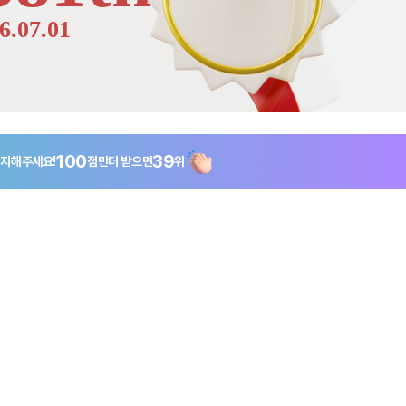
6.07.01
100
39
지해주세요!
점만
더 받으면
위