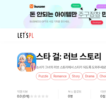
제
품/
스타 걸: 러브 스토리
서
비
스
소녀가 그녀의 러브 스토리에서 스타가 되도록 도와주세요
스
Puzzle
Romance
Story
Drama
Cho
타
걸:
러
익명 리뷰
부스 팔로워
이번
브
0.0
(
0
개
)
0
명
0
점
스