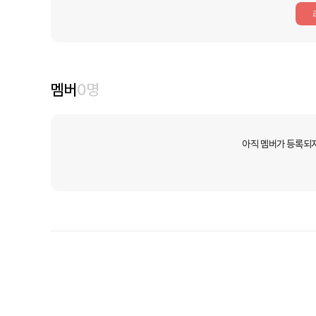
멤버
0
명
아직 멤버가 등록되