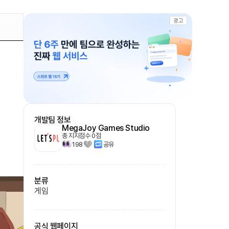
광고
개발팀 정보
MegaJoy Games Studio
총 지지점수
0
점
198
공유
분류
게임
공식 웹페이지