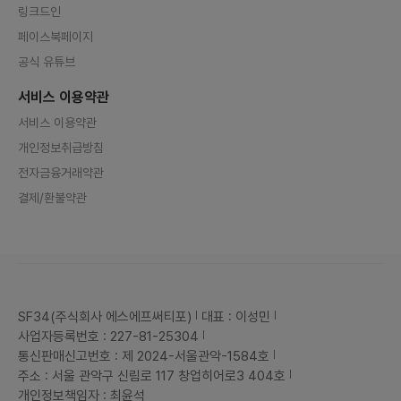
링크드인
페이스북페이지
공식 유튜브
서비스 이용약관
서비스 이용약관
개인정보취급방침
전자금융거래약관
결제/환불약관
SF34(주식회사 에스에프써티포)
대표 : 이성민
사업자등록번호 : 227-81-25304
통신판매신고번호 : 제 2024-서울관악-1584호
주소 : 서울 관악구 신림로 117 창업히어로3 404호
개인정보책임자 : 최윤석