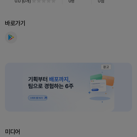
0.0
(
0
개
)
0
명
0
점
게
임
-
바로가기
80
년
대
고
전
게
광고
임
를
만
나
보
세
요
미디어