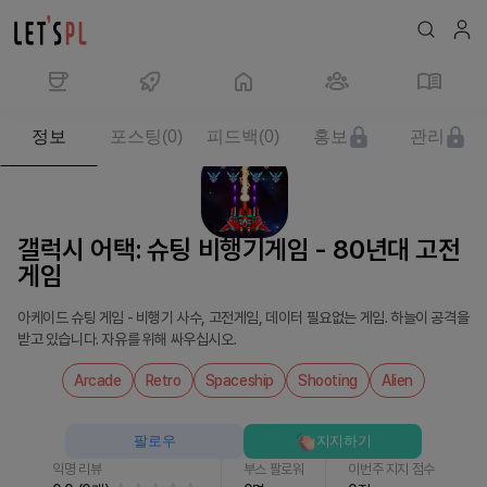
제
정보
포스팅
(
0
)
피드백
(
0
)
홍보
관리
품/
서
비
스
갤럭시 어택: 슈팅 비행기게임 - 80년대 고전
갤
게임
럭
시
아케이드 슈팅 게임 - 비행기 사수, 고전게임, 데이터 필요없는 게임. 하늘이 공격을
어
받고 있습니다. 자유를 위해 싸우십시오.
택:
슈
Arcade
Retro
Spaceship
Shooting
Alien
팅
비
팔로우
지지하기
행
익명 리뷰
부스 팔로워
이번주 지지 점수
기