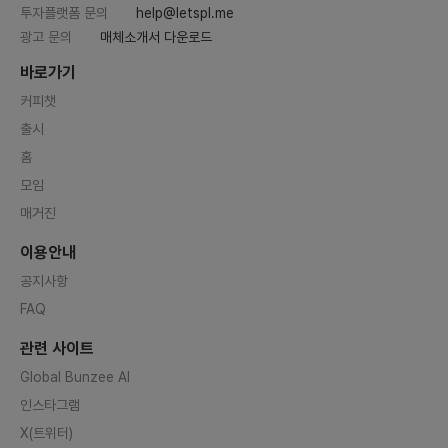
투자플랫폼 문의
help@letspl.me
광고 문의
매체소개서 다운로드
바로가기
커피챗
출시
홈
모임
매거진
이용안내
공지사항
FAQ
관련 사이트
Global Bunzee AI
인스타그램
X(트위터)