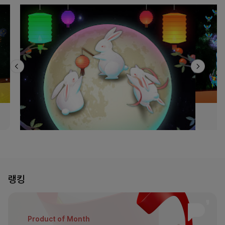
랭킹
Product of
Month