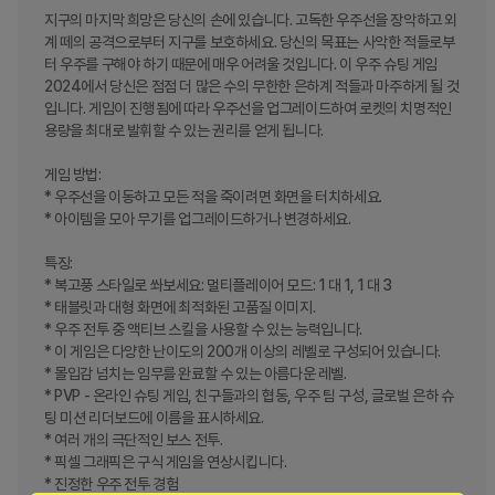
지구의 마지막 희망은 당신의 손에 있습니다. 고독한 우주선을 장악하고 외
계 떼의 공격으로부터 지구를 보호하세요. 당신의 목표는 사악한 적들로부
터 우주를 구해야 하기 때문에 매우 어려울 것입니다. 이 우주 슈팅 게임 
2024에서 당신은 점점 더 많은 수의 무한한 은하계 적들과 마주하게 될 것
입니다. 게임이 진행됨에 따라 우주선을 업그레이드하여 로켓의 치명적인 
용량을 최대로 발휘할 수 있는 권리를 얻게 됩니다.

게임 방법:

* 우주선을 이동하고 모든 적을 죽이려면 화면을 터치하세요.

* 아이템을 모아 무기를 업그레이드하거나 변경하세요.

특징:

* 복고풍 스타일로 쏴보세요: 멀티플레이어 모드: 1 대 1, 1 대 3

* 태블릿과 대형 화면에 최적화된 고품질 이미지.

* 우주 전투 중 액티브 스킬을 사용할 수 있는 능력입니다.

* 이 게임은 다양한 난이도의 200개 이상의 레벨로 구성되어 있습니다.

* 몰입감 넘치는 임무를 완료할 수 있는 아름다운 레벨.

* PVP - 온라인 슈팅 게임, 친구들과의 협동, 우주 팀 구성, 글로벌 은하 슈
팅 미션 리더보드에 이름을 표시하세요.

* 여러 개의 극단적인 보스 전투.

* 픽셀 그래픽은 구식 게임을 연상시킵니다.

* 진정한 우주 전투 경험
