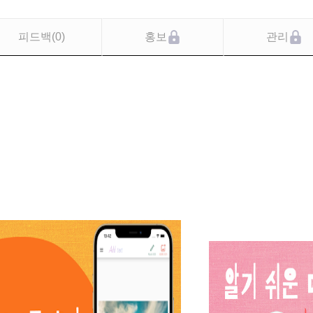
피드백
(
0
)
홍보
관리