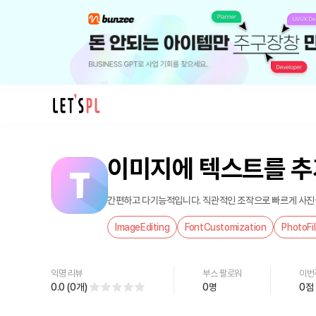
제
품/
이미지에 텍스트를 추
서
비
스
간편하고 다기능적입니다. 직관적인 조작으로 빠르게 사진을
이
ImageEditing
FontCustomization
PhotoFil
미
지
에
익명 리뷰
부스 팔로워
이번
텍
0.0
(
0
개
)
0
명
0
점
스