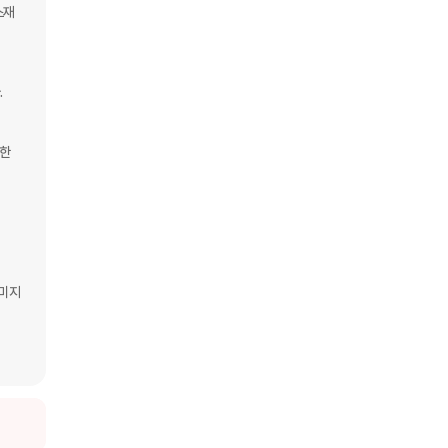
재 


한 
미지 