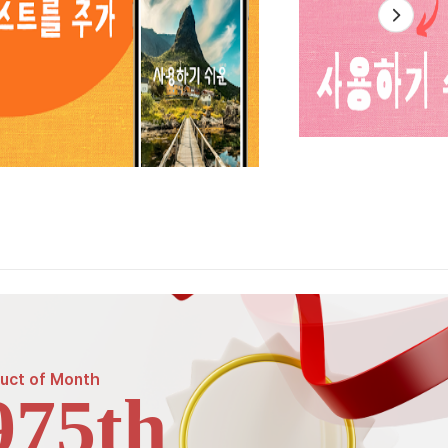
uct of
Month
975th