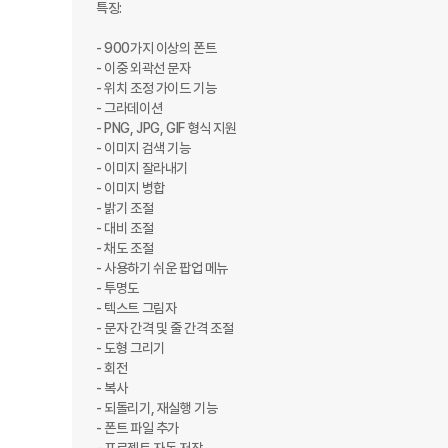
특징:

- 900가지 이상의 폰트

- 이중 외곽선 문자

- 위치 조정 가이드 기능

- 그라데이션

- PNG, JPG, GIF 형식 지원

- 이미지 검색 기능

- 이미지 잘라내기

- 이미지 병합

- 밝기 조절

- 대비 조절

- 채도 조절

- 사용하기 쉬운 팝업 메뉴

- 투명도

- 텍스트 그림자

- 문자 간격 및 줄 간격 조절

- 도형 그리기

- 회전

- 복사

- 되돌리기, 재실행 기능

- 폰트 파일 추가
