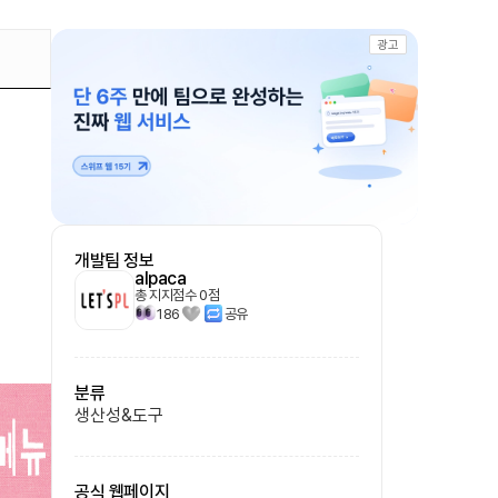
광고
개발팀 정보
alpaca
총 지지점수
0
점
186
공유
분류
생산성&도구
공식 웹페이지