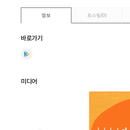
트
를
추
정보
포스팅
(
0
)
가
를
만
바로가기
나
보
세
요
미디어