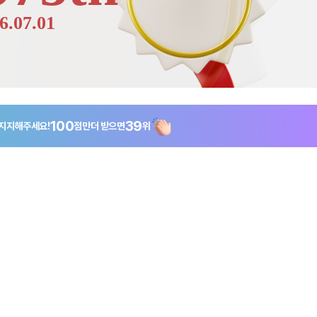
6.07.01
100
39
지지해주세요!
점만
더 받으면
위