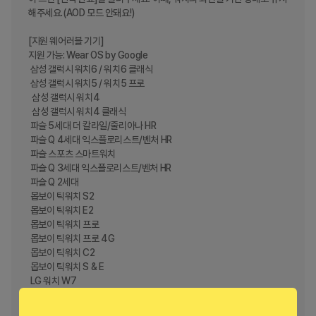
해주세요.(AOD 모드 안돼요!)

[지원 웨어러블 기기]

지원 가능: Wear OS by Google

 삼성 갤럭시 워치6 / 워치6 클래식

 삼성 갤럭시 워치5 / 워치5 프로

  삼성 갤럭시 워치4

  삼성 갤럭시 워치4 클래식

 파슬 5세대 더 칼라일/줄리아나 HR

 파슬 Q 4세대 익스플로리스트/벤처 HR

 파슬 스포츠 스마트워치

 파슬 Q 3세대 익스플로리스트/벤처 HR

 파슬 Q 2세대

 몹보이 틱워치 S2

 몹보이 틱워치 E2

 몹보이 틱워치 프로

 몹보이 틱워치 프로 4G

 몹보이 틱워치 C2

 몹보이 틱워치 S & E

 LG 워치 W7

 LG 워치 스타일

 LG 워치 스포츠
