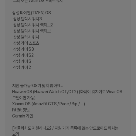
 그외 모든 Wear OS 스마트워치

삼성 타이젠(TIZEN) OS

 삼성 갤럭시 워치3

 삼성 갤럭시 워치 액티브2

 삼성 갤럭시 워치 액티브

 삼성 갤럭시 워치

 삼성 기어 스포츠

 삼성 기어 S3

 삼성 기어 S2

 삼성 기어 S

 삼성 기어 2

지원 불가능! OS가 맞지 않아요..:

Huawei OS (Huawei Watch GT/GT2) (화웨이 워치여도 Wear OS 
모델이면 가능)

Xiaomi OS (Amazfit GTS / Pace / Bip / ... )

FitBit 핏빗

Garmin 가민

[애플워치도 지원하나요? / 지원 기기 목록에 없는 안드로이드 워치는
요?]
