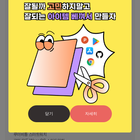
 LG G 워치

 LG G 워치 어베인 2세대

 LG G 워치 어베인 1세대

 LG G 워치 R

 아수스 젠워치 3

 아수스 젠워치 2

 소니 스마트워치 3

 스카겐 팔스터

 폴라 M600

 카시오 WSD-F20

 카시오 WSD-F10

 모토 360 2세대

 모토 360 스포츠

 모토 360

 ZTE Quartz

 화웨이 워치 2 클래식 (WearOS)

 화웨이 워치 2 스포츠 (WearOS)

 화웨이 워치 (WearOS)

닫기
자세히
 뉴발란스 RunIQ

 태그호이어 커넥티드

 몽블랑 서밋

 루이비통 스마트워치
