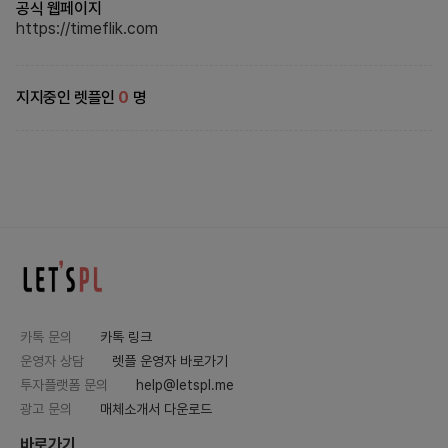
공식 웹페이지
https://timeflik.com
지지중인 렛플인
0
명
카톡 문의
카톡 링크
운영자 상담
렛플 운영자 바로가기
투자플랫폼 문의
help@letspl.me
광고 문의
매체소개서 다운로드
바로가기