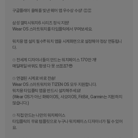
구글플레이 올해를 빛낸 웨어 앱 우수상 수상! 👏👏

삼성 갤럭시워치6 시리즈 정식 지원!

Wear OS 스마트워치를 타임플릭에서 꾸며보세요.

워치용 앱 설치 필수!!! 워치 앱을 시계화면으로 설정해야 정상 연동됩니
다.

⌚︎ 전세계 디자이너들이 만드는 워치페이스 170만 개!

매일매일 바꿔도 평생 다 못 쓰겠죠?😎

⌚︎ 연결된 시계로 바로 전송!

Wear OS 스마트워치와 TIZEN OS 모두 지원합니다. 

워치용 타임플릭 앱을 반드시 설치해주세요!

(Wear OS가 아닌 화웨이OS, 샤오미OS, FitBit, Garmin는 지원하지 
않습니다.)

⌚︎ 직접 만드는 나만의 워치페이스 

타임플릭의 무료 템플릿으로 누구나 워치페이스 디자이너가 될 수 있어
요.
