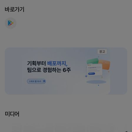
를
바로가기
만
나
보
세
요
광고
미디어