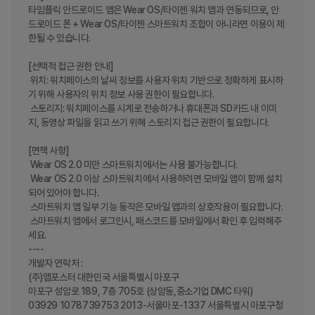
타임플릭 안드로이드 앱은 Wear OS/타이젠 워치 앱과 연동되므로, 안
드로이드 폰 + Wear OS/타이젠 스마트워치 조합이 아니라면 이용이 제
한될 수 있습니다.

[선택적 접근 권한 안내]

 위치: 워치페이스의 날씨 정보를 사용자 위치 기반으로 정확하게 표시하
기 위해 사용자의 위치 정보 사용 권한이 필요합니다.

 스토리지: 워치페이스를 시계로 전송하거나 휴대폰과 SD카드 내 이미
지, 동영상 파일을 읽고 쓰기 위해 스토리지 접근 권한이 필요합니다.

[면책 사항]

 Wear OS 2.0 미만 스마트워치에서는 사용 불가능합니다.

 Wear OS 2.0 이상 스마트워치에서 사용하려면 모바일 앱이 함께 설치
되어 있어야 합니다.

 스마트워치 앱 일부 기능 동작은 모바일 앱과의 상호작용이 필요합니다.

 스마트워치 앱에서 로그인시, 패스코드를 모바일에서 확인 후 입력해주
세요.

----

개발자 연락처 :

(주)앱포스터 대한민국 서울특별시 마포구

마포구 성암로 189, 7층 705호 (상암동,중소기업 DMC 타워)

03929 1078739753 2013-서울마포-1337 서울특별시 마포구청