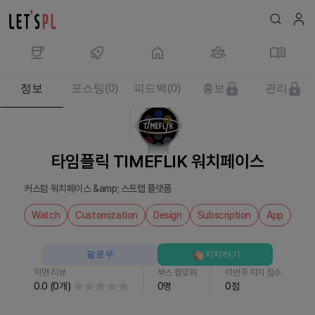
제
정보
포스팅
(
0
)
피드백
(
0
)
홍보
관리
품/
서
비
스
타임플릭 TIMEFLIK 워치페이스
타
임
커스텀 워치페이스 &amp; 스트랩 플랫폼
플
릭
Watch
Customization
Design
Subscription
App
TIMEFLIK
워
팔로우
지지하기
치
익명 리뷰
부스 팔로워
이번주 지지 점수
페
0.0
(
0
개
)
0
명
0
점
이
스