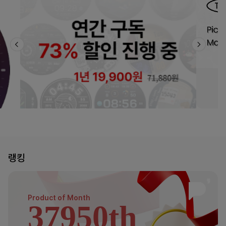
랭킹
Product of
Month
37950th