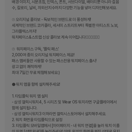
배경 이미지, 시분초침, 인덱스, 폰트, 서브다이얼, 배터리뿐 아니라 걸음
수, 칼로리, 날씨, 자외선지수까지 다양한 기능을 넣어 디자인해보세요.

⌚︎ 오리지널 콜라보 - 독보적인 브랜드로 더 풍성하게!

세계적인 브랜드 코카콜라, 세서미 스트리트부터 특별한 아티스트 노보, 
그라플렉스까지! 

워치페이스&스트랩 신상 콜라보 계속 이어집니다❤️‍🔥❤️‍🔥❤️‍🔥

⌚︎  워치페이스 구독, '플릭 패스'

2,000여 종의 오리지널 워치페이스 제공!

패스 멤버들만 사용할 수 있는 패스전용 워치페이스 출시!

광고 없이 쾌적하게!

최대 7일간 무료 체험해보세요:)

● 워치 앱을 함께 설치해주세요!

1. 타임플릭 워치 앱 설치

- 삼성 갤럭시워치4, 5 시리즈 및 Wear OS 워치라면 구글플레이에서 
함께 설치됩니다.

- 삼성 갤럭시워치3 이하라면 갤럭시스토어에서 설치해주세요.

2. 워치 화면을 타임플릭으로 설정

3. 타임플릭 모바일앱에서 [마이페이지 - 내 워치 연결]을 눌러 워치 이름
이 뜨면 [선택 완료]를 눌러주세요! 이때, 워치의 화면을 켜진 상태로 유지