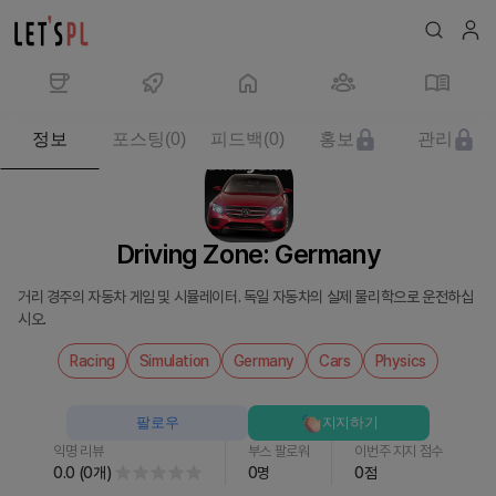
제
정보
포스팅
(
0
)
피드백
(
0
)
홍보
관리
품/
서
비
스
Driving Zone: Germany
Driving
Zone:
거리 경주의 자동차 게임 및 시뮬레이터. 독일 자동차의 실제 물리학으로 운전하십
Germany
시오.
를
만
Racing
Simulation
Germany
Cars
Physics
나
보
팔로우
지지하기
세
익명 리뷰
부스 팔로워
이번주 지지 점수
요
0.0
(
0
개
)
0
명
0
점