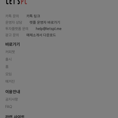
카톡 문의
카톡 링크
운영자 상담
렛플 운영자 바로가기
투자플랫폼 문의
help@letspl.me
광고 문의
매체소개서 다운로드
바로가기
커피챗
출시
홈
모임
매거진
이용안내
공지사항
FAQ
관련 사이트