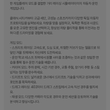
한 게임플레이 모드를 결합한 거리 레이싱 시뮬레이터이자 자동차 운전 
게임입니다.

클래식 시티카부터 고급 세단, 고성능 스포츠카까지 다양한 독일 자동차 
프로토타입을 살펴보세요. 차량을 맞춤 설정하고, 독특한 특성과 사운드
를 갖춘 고유한 엔진을 선택하고, 향상된 차량 물리학을 통해 이전과는 전
혀 다른 드라이빙을 경험해 보세요.

게임 모드:

- 스트리트 레이싱: 고속도로, 도심 도로, 위험한 커브가 있는 얼음으로 뒤
덮인 겨울 트랙에서 자신에게 도전하세요.

- 운전 학교: 테스트 트랙에서 원뿔 사이를 조종하는 것과 같은 정밀한 연
습을 통해 필수 운전 기술을 배웁니다.

- 커리어 모드: 주차 문제, 시간 기반 경주, 교통 추월, 장거리 주행 등 스릴 
넘치는 임무를 완수하세요.

- 드리프트 모드: 날카로운 코너에서 드리프트 기술을 익히고 성과에 따라 
포인트를 획득하세요.

- 드래그 레이싱: 402미터 드래그 스트립에서 고속 직선 경주를 펼치세
요.

- 재생 모드: 다양한 카메라 각도로 경주와 운전 세션을 검토하여 기술을 
분석하고 향상시킵니다.
