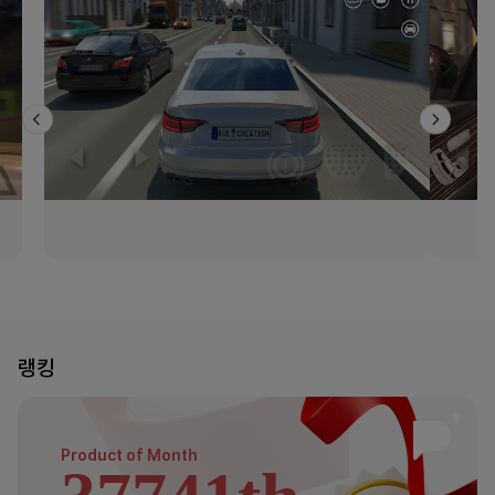
랭킹
Product of
Month