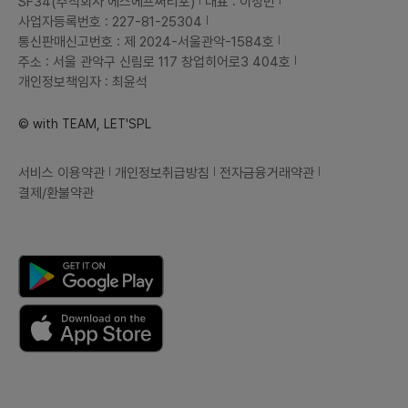
SF34(주식회사 에스에프써티포)
대표 : 이성민
사업자등록번호 : 227-81-25304
통신판매신고번호 : 제 2024-서울관악-1584호
주소 : 서울 관악구 신림로 117 창업히어로3 404호
개인정보책임자 : 최윤석
© with TEAM, LET'SPL
서비스 이용약관
개인정보취급방침
전자금융거래약관
결제/환불약관