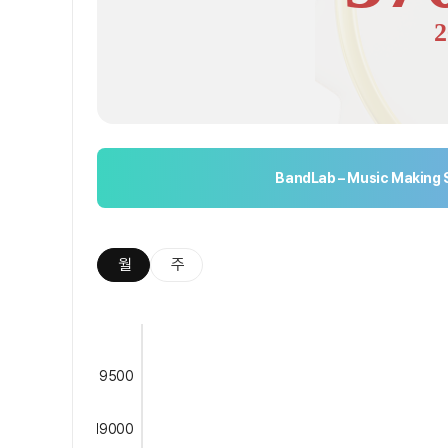
2
BandLab – Music Making 
월
주
9500
19000