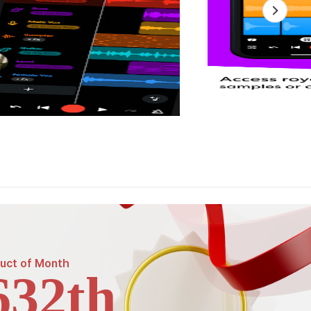
uct of
Month
632th