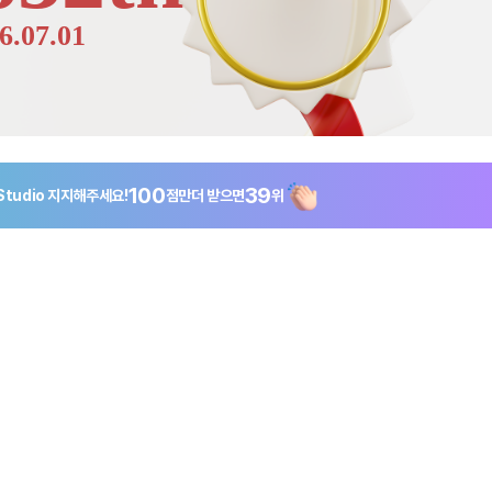
6.07.01
100
39
Studio
지지해주세요!
점만
더 받으면
위