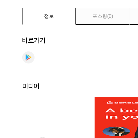
만
나
보
정보
포스팅
(
0
)
세
요
바로가기
미디어