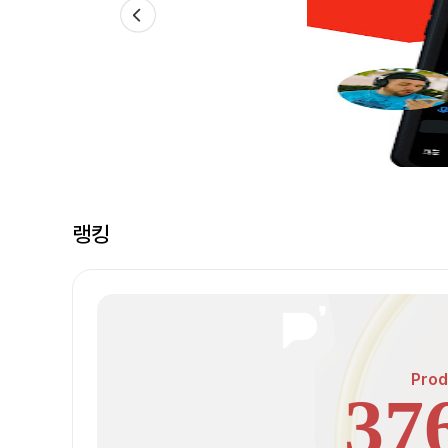
랭킹
Prod
37