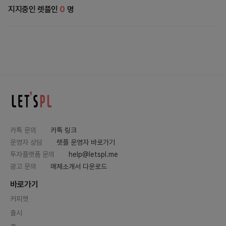
지지중인 렛플인
0
명
카톡 문의
카톡 링크
운영자 상담
렛플 운영자 바로가기
투자플랫폼 문의
help@letspl.me
광고 문의
매체소개서 다운로드
바로가기
커피챗
출시