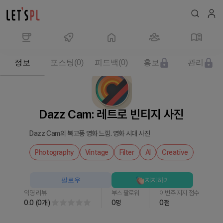
제
정보
포스팅
(
0
)
피드백
(
0
)
홍보
관리
품/
서
비
스
Dazz Cam: 레트로 빈티지 사진
Dazz
Cam:
Dazz Cam의 복고풍 영화 느낌. 영화 시대 사진
레
트
Photography
Vintage
Filter
AI
Creative
로
빈
팔로우
지지하기
티
익명 리뷰
부스 팔로워
이번주 지지 점수
지
0.0
(
0
개
)
0
명
0
점
사
진