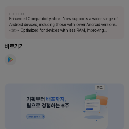
를
만
00.00.00
Enhanced Compatibility:<br>- Now supports a wider range of
나
Android devices, including those with lower Android versions.
보
<br>- Optimized for devices with less RAM, improving
세
performance and reducing memory usage.<br><br>User-
요
Driven Improvements:<br>- Incorporated feedback from user
바로가기
comments to enhance the overall user experience.<br><br>-
Improved stability<br><br>We are so grateful for
Sophia&#39;s feedback which has helped us improve the app.
광고