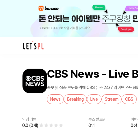
제
품/
CBS News - Live 
서
비
스
속보 및 심층 보도를 위해 CBS 뉴스 24/7 라이브 스트
CBS
News
Breaking
Live
Stream
CBS
News
-
Live
익명 리뷰
부스 팔로워
이번
Breaking
0.0
(
0
개
)
0
명
0
점
News