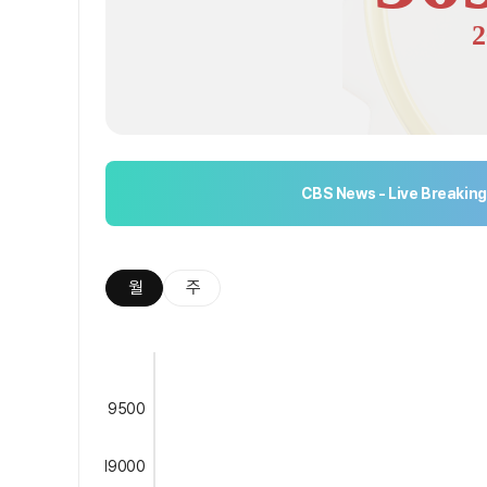
2
CBS News - Live Breakin
월
주
9500
19000