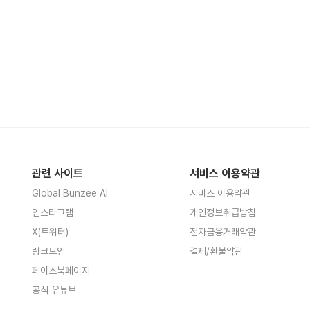
관련 사이트
서비스 이용약관
Global Bunzee AI
서비스 이용약관
인스타그램
개인정보취급방침
X(트위터)
전자금융거래약관
링크드인
결제/환불약관
페이스북페이지
공식 유튜브