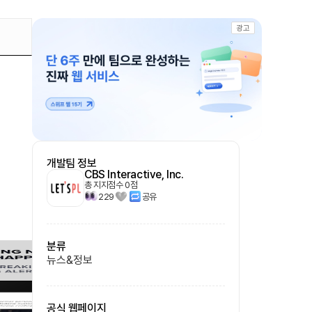
광고
개발팀 정보
CBS Interactive, Inc.
총 지지점수
0
점
229
공유
분류
뉴스&정보
공식 웹페이지