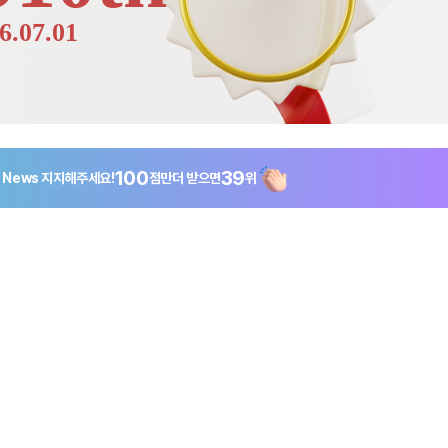
6.07.01
100
39
g News
지지해주세요!
점만
더 받으면
위