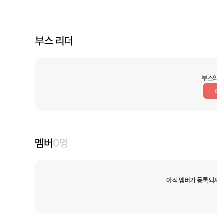
부스 리더
부스의
멤버
0
명
아직 멤버가 등록되