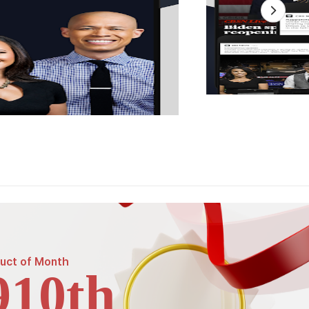
uct of
Month
910th