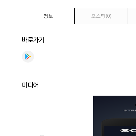
를
만
나
정보
포스팅
(
0
)
보
세
요
바로가기
미디어