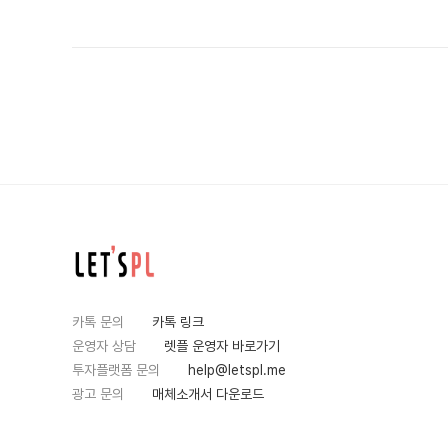
카톡 문의
카톡 링크
운영자 상담
렛플 운영자 바로가기
투자플랫폼 문의
help@letspl.me
광고 문의
매체소개서 다운로드