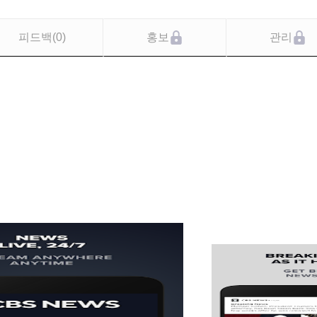
피드백
(
0
)
홍보
관리