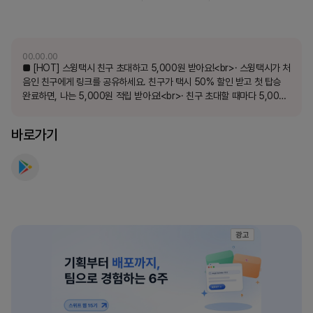
드
를
만
00.00.00
나
■ [HOT] 스윙택시 친구 초대하고 5,000원 받아요!<br>· 스윙택시가 처
보
음인 친구에게 링크를 공유하세요. 친구가 택시 50% 할인 받고 첫 탑승
완료하면, 나는 5,000원 적립 받아요!<br>· 친구 초대할 때마다 5,000
세
원 적립! 더 많은 친구에게 스윙택시 소개하고 포인트 받아가세요.<br>
요
<br>■ [HOT] 독보적 할인, 스윙택시!<br>· 스윙택시는 언제나 첫 탑승
바로가기
시 5,000원 적립, 스윙플러스 회원들은 탈 때마다 10% 할인!<br>· 빠른
호출, 배차 실패해도 포인트 적립받아요. 탈 때마다 돈 버는 스윙택시와 이
동을 함께하세요.<br><br>■ [추천] 45만 유저의 선택, 전국 최저가 공
유 모빌리티 멤버십 스윙플러스!<br>· 스윙플러스 에센셜 가입하고 잠금
해제 무료 혜택을 무제한으로 누리세요. 무동력 자전거 매일 무료, Swap
자전거 구독 서비스 매달 5,000원 할인까지. 모든 이동 수단의 필수 혜택
을 받아보세요.
광고