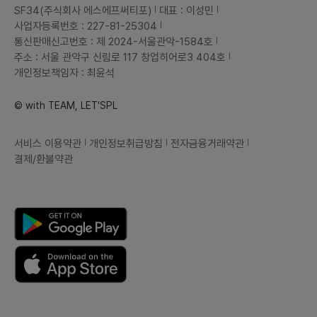
SF34(주식회사 에스에프써티포)
대표 : 이성민
사업자등록번호 : 227-81-25304
통신판매신고번호 : 제 2024-서울관악-1584호
주소 : 서울 관악구 신림로 117 창업히어로3 404호
개인정보책임자 : 최윤석
© with TEAM, LET'SPL
서비스 이용약관
개인정보취급방침
전자금융거래약관
결제/환불약관