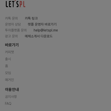
카톡 문의
카톡 링크
운영자 상담
렛플 운영자 바로가기
투자플랫폼 문의
help@letspl.me
광고 문의
매체소개서 다운로드
바로가기
커피챗
출시
홈
모임
매거진
이용안내
공지사항
FAQ