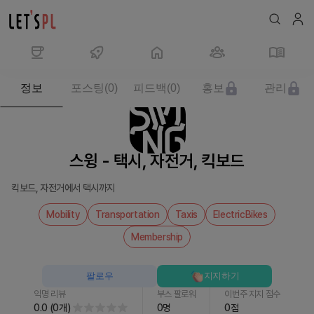
제
정보
포스팅
(
0
)
피드백
(
0
)
홍보
관리
품/
서
비
스
스윙 - 택시, 자전거, 킥보드
스
윙
킥보드, 자전거에서 택시까지
-
택
Mobility
Transportation
Taxis
ElectricBikes
시,
Membership
자
전
팔로우
지지하기
거,
킥
익명 리뷰
부스 팔로워
이번주 지지 점수
0.0
(
0
개
)
0
명
0
점
보