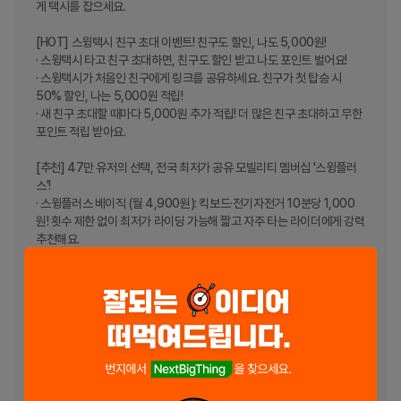
게 택시를 잡으세요.

[HOT] 스윙택시 친구 초대 이벤트! 친구도 할인, 나도 5,000원!

· 스윙택시 타고 친구 초대하면, 친구도 할인 받고 나도 포인트 벌어요!

· 스윙택시가 처음인 친구에게 링크를 공유하세요. 친구가 첫 탑승 시 
50% 할인, 나는 5,000원 적립!

· 새 친구 초대할 때마다 5,000원 추가 적립! 더 많은 친구 초대하고 무한 
포인트 적립 받아요.

[추천] 47만 유저의 선택, 전국 최저가 공유 모빌리티 멤버십 '스윙플러
스'!

· 스윙플러스 베이직 (월 4,900원): 킥보드·전기자전거 10분당 1,000
원! 횟수 제한 없이 최저가 라이딩 가능해 짧고 자주 타는 라이더에게 강력 
추천해요.

· 스윙플러스 에센셜 (월 5,900원): 스윙에서 누릴 수 있는 모든 이동의 
혜택을 담은 필수 멤버십! 실속파 라이더에게 추천해요.

   · 킥보드·전기자전거 잠금해제 무제한 무료

   · 스윙택시 탈 때마다 10% 할인

   · 무동력 자전거 매일 1시간 무료

   · 월 3회 이상 이용하면 무조건 이득!

[추천] SWING 15만대 어디서나 쉽게 찾고 라이드해요!

· 전국 최대 규모, 전동 킥보드 9만대: 타사 대비 많은 대수, 어디서나 쉽게 