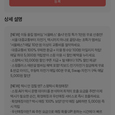
등록
상세 설명
[NEW] 이동 올킬 멤버십 '서울패스' 출시! 런칭 특가 1만원 무료 선충전!

· 서울 대중교통부터 자전거, 택시까지 하나로 끝장내는 초특가 멤버십 
'서울패스'! 매달 10만 원 이상의 교통비를 절약하세요.

· 대중교통비 100% 무제한 환급 + 이용 횟수당 100원 마일리지 적립! 
매달 최대 5,000원 적립받아 스윙 이용 시 할인 혜택을 누리세요.

· 스윙택시 10,000원 할인 쿠폰 지급 + 탈 때마다 10% 할인 제공!

· 스윙플러스 에센셜 멤버십 혜택 포함! 킥보드·전기자전거 잠금해제 무료 
& 반값 라이드, 무동력 자전거 매일 60분 무료, Swap 자전거 구독 매달 
5,000원 할인!

[NEW] 택시 안 잡힐 땐? 스윙택시 확정매칭!

· 스윙 AI가 택시 운행 데이터를 분석하여 최적의 호출 요금을 추천! 이제 
택시가 필요한 순간, 확정매칭과 우선매칭 서비스로 즉시 호출하세요.

· 확정매칭이란? 택시 매칭 100% 보장! 만약 매칭 실패하면 5,000원 즉
시 적립

· 우선매칭이란? AI 추천 요금으로 매칭 확률 UP! 원하는 시간에 더 빠르