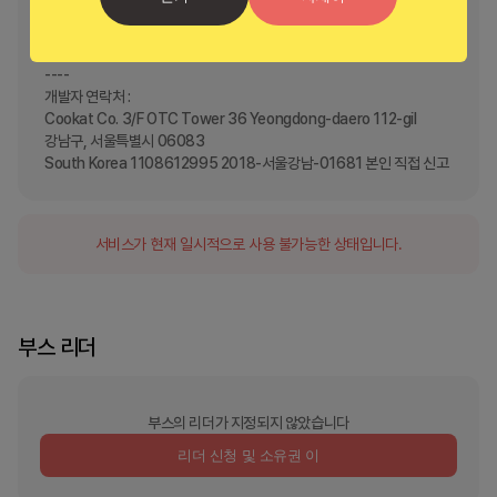
[이용 문의]

고객센터 1668-3525

카카오톡 상담 @쿠캣

----

개발자 연락처 :

Cookat Co. 3/F OTC Tower 36 Yeongdong-daero 112-gil

강남구, 서울특별시 06083

South Korea 1108612995 2018-서울강남-01681 본인 직접 신고
서비스가 현재 일시적으로 사용 불가능한 상태입니다.
부스 리더
부스의 리더가 지정되지 않았습니다
리더 신청 및 소유권 이