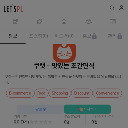
제
정보
포스팅
(
0
)
피드백
(
0
)
홍보
관리
품/
서
비
스
쿠캣 - 맛있는 초간편식
쿠
캣
쿠캣은 간편하면서도 맛있는, 특별한 간편식을 선보이는 모바일 음식 쇼핑몰입니
-
다.
맛
있
E-commerce
Food
Shopping
Discount
Convenience
는
초
팔로우
지지하기
간
익명 리뷰
부스 팔로워
이번주 지지 점수
편
0.0
(
0
개
)
0
명
0
점
식