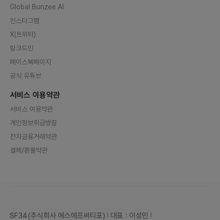
Global Bunzee AI
인스타그램
X(트위터)
링크드인
페이스북페이지
공식 유튜브
서비스 이용약관
서비스 이용약관
개인정보취급방침
전자금융거래약관
결제/환불약관
SF34(주식회사 에스에프써티포)
대표 : 이성민