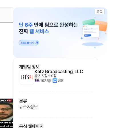
광고
개발팀 정보
Katz Broadcasting, LLC
총 지지점수
0
점
192
공유
분류
뉴스&정보
공식 웹페이지