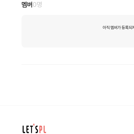
멤버
0
명
아직 멤버가 등록되