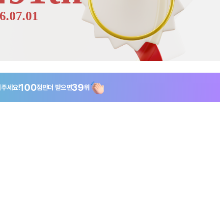
6.07.01
100
39
주세요!
점만
더 받으면
위