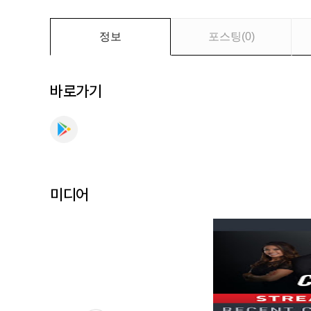
세
요
정보
포스팅
(
0
)
바로가기
미디어