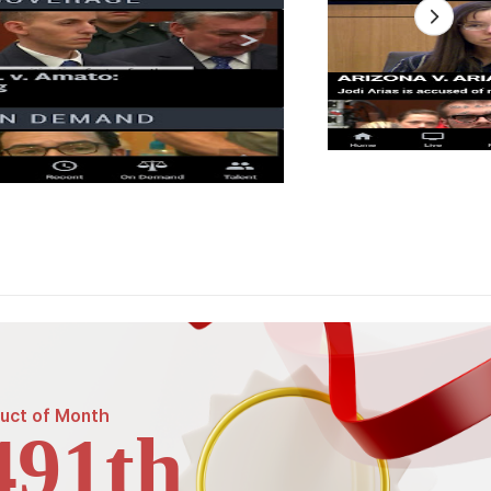
uct of
Month
491th