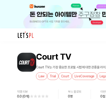
제
품/
Court TV
서
비
스
Court TV는 가장 중요한 프로필 시범에 대한 관중을 라
Court
Law
Trial
Court
LiveCoverage
Lega
TV
를
만
익명 리뷰
부스 팔로워
이번
나
0.0
(
0
개
)
0
명
0
점
보