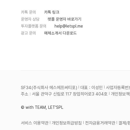
카톡 문의
카톡 링크
운영자 상담
렛플 운영자 바로가기
투자플랫폼 문의
help@letspl.me
광고 문의
매체소개서 다운로드
SF34(주식회사 에스에프써티포)
대표 : 이성민
사업자등록번호 :
주소 : 서울 관악구 신림로 117 창업히어로3 404호
개인정보책임
© with TEAM, LET'SPL
서비스 이용약관
개인정보취급방침
전자금융거래약관
결제/