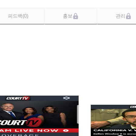
피드백
(
0
)
홍보
관리