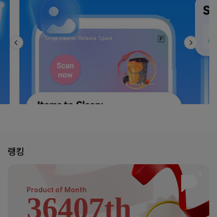
랭킹
Product of
Month
36407th