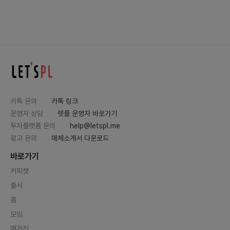
카톡 문의
카톡 링크
운영자 상담
렛플 운영자 바로가기
투자플랫폼 문의
help@letspl.me
광고 문의
매체소개서 다운로드
바로가기
커피챗
출시
홈
모임
매거진