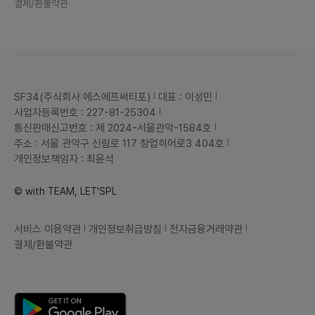
결제/환불약관
SF34(주식회사 에스에프써티포)
대표 : 이성민
사업자등록번호 : 227-81-25304
통신판매신고번호 : 제 2024-서울관악-1584호
주소 : 서울 관악구 신림로 117 창업히어로3 404호
개인정보책임자 : 최윤석
© with TEAM, LET'SPL
서비스 이용약관
개인정보취급방침
전자금융거래약관
결제/환불약관