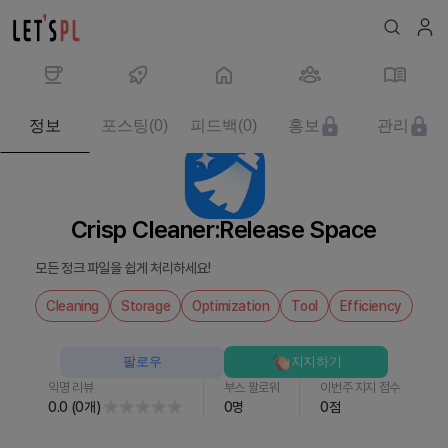
제
정보
포스팅
(
0
)
피드백
(
0
)
홍보
관리
품/
서
비
스
Crisp Cleaner:Release Space
Crisp
Cleaner:Release
모든 정크 파일을 쉽게 처리하세요!
Space
를
Cleaning
Storage
Optimization
Tool
Efficiency
만
나
팔로우
지지하기
보
익명 리뷰
부스 팔로워
이번주 지지 점수
세
0.0
(
0
개
)
0
명
0
점
요