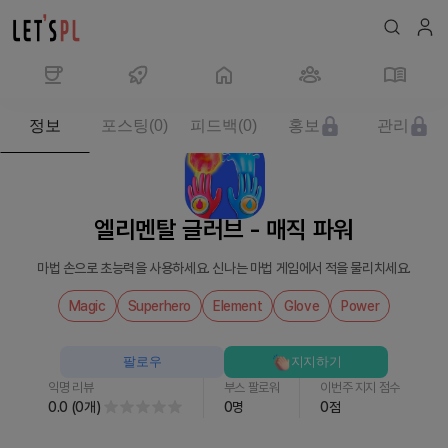
제
정보
포스팅
(
0
)
피드백
(
0
)
홍보
관리
품/
서
비
스
엘리멘탈 글러브 - 매직 파워
엘
리
마법 손으로 초능력을 사용하세요. 신나는 마법 게임에서 적을 물리치세요.
멘
탈
Magic
Superhero
Element
Glove
Power
글
러
팔로우
지지하기
브
익명 리뷰
부스 팔로워
이번주 지지 점수
-
0.0
(
0
개
)
0
명
0
점
매
직