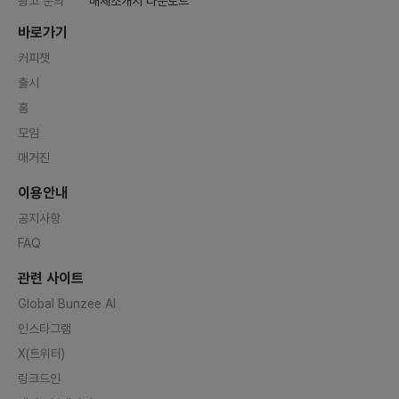
광고 문의
매체소개서 다운로드
바로가기
커피챗
출시
홈
모임
매거진
이용안내
공지사항
FAQ
관련 사이트
Global Bunzee AI
인스타그램
X(트위터)
링크드인