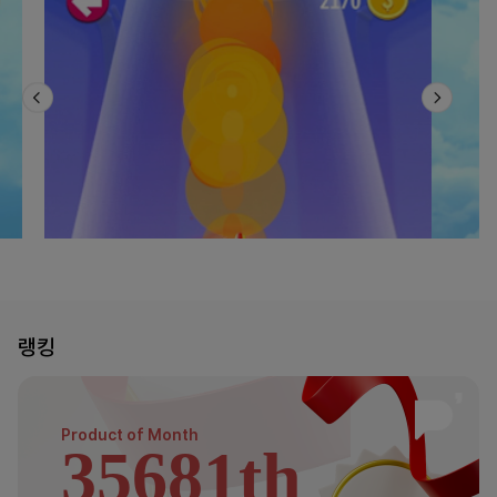
랭킹
Product of
Month
35681th