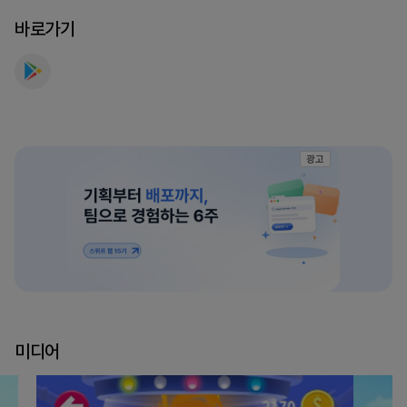
파
바로가기
워
를
만
나
보
세
광고
요
미디어