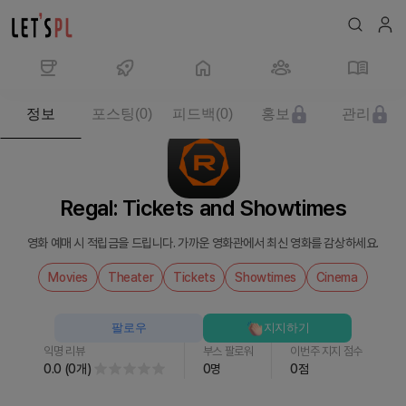
제
정보
포스팅
(
0
)
피드백
(
0
)
홍보
관리
품/
서
비
스
Regal: Tickets and Showtimes
Regal:
Tickets
영화 예매 시 적립금을 드립니다. 가까운 영화관에서 최신 영화를 감상하세요.
and
Showtimes
Movies
Theater
Tickets
Showtimes
Cinema
를
만
팔로우
지지하기
나
익명 리뷰
부스 팔로워
이번주 지지 점수
보
0.0
(
0
개
)
0
명
0
점
세
요