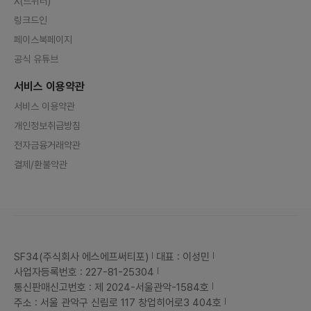
X(트위터)
링크드인
페이스북페이지
공식 유튜브
서비스 이용약관
서비스 이용약관
개인정보취급방침
전자금융거래약관
결제/환불약관
SF34(주식회사 에스에프써티포)
대표 : 이성민
사업자등록번호 : 227-81-25304
통신판매신고번호 : 제 2024-서울관악-1584호
주소 : 서울 관악구 신림로 117 창업히어로3 404호