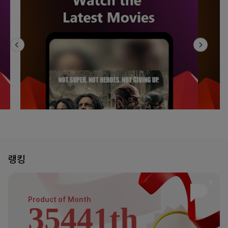
랭킹
Product of
Month
35441th