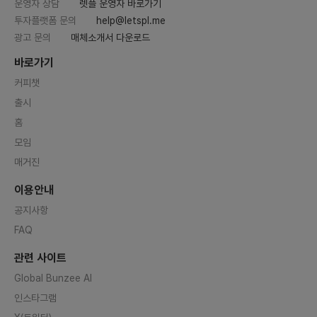
운영자 상담
렛플 운영자 바로가기
투자플랫폼 문의
help@letspl.me
광고 문의
매체소개서 다운로드
바로가기
커피챗
출시
홈
모임
매거진
이용안내
공지사항
FAQ
관련 사이트
Global Bunzee AI
인스타그램