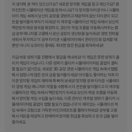
지 생각해 본 적이 있으신가요? 새로운 방치형 게임을 찾고 계신가요? 흥
미진진한 시뮬레이션 게임을 원하시나요? 이 방치형 타이쿤 머니 시뮬레
이터 게임 속에서 당신의 공장을 경영하고 채광하여 광산 타이쿤이 되고 
돈을 벌어들여 부자가 되세요! 이 캐주얼 시뮬레이션 게임 속에서 당신의 
백만장자 채광 왕국을 확장하고, 광산의 작업 흐름을 자동화시켜주는 황
금 광부 매니저를 고용해서 광산 공장의 생산량을 높이세요! 경영 전략을 
세워서 투자하고 이 광부 타이쿤 시뮬레이터에서 온라인으로 접속할 때
뿐만 아니라 오프라인 중에도 최대한 많은 현금을 획득하세요!

지금 바로 땅파기를 진행해서 황금을 캐내세요! 이 게임은 흔한 땅파기 클
리커 게임이 아닙니다. 다른 땅파기 클리커 시뮬레이터처럼 끝없이 클릭
할 필요가 없거든요. 새로운 3D 공장 경영 시뮬레이션 게임 속에서 탭탭
해서 엄청나게 많은 돈과 금을 벌어들이세요! 아이들도 좋아하는 저희 타
이쿤 방치형 게임의 매력에 푹 빠져 보세요! 방치형 광부 타이쿤 시뮬레이
터 경영 게임: 매니저의 역할을 수행해서 더 큰돈을 벌어들이고 이 캐주얼 
시뮬레이션 게임 속에서 백만장자가 되세요.당신의 채광 흐름을 자동화
해서 방치형 게임 수입을 늘리세요. 다른 온라인 캐주얼 땅파기 클리커 시
뮬레이터처럼 끝없이 탭할 필요가 없습니다! 이 재미있는 시뮬레이션 게
임 속에서 모험으로 가득한 마인크래프트를 플레이하세요! 광부를 고용
해서 자원을 채광하고 판매하여 방치형 현금을 확보하고 돈과 금을 벌어
들이세요.
