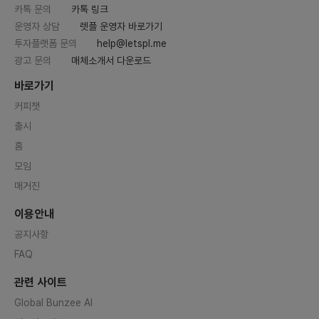
카톡 문의
카톡 링크
운영자 상담
렛플 운영자 바로가기
투자플랫폼 문의
help@letspl.me
광고 문의
매체소개서 다운로드
바로가기
커피챗
출시
홈
모임
매거진
이용안내
공지사항
FAQ
관련 사이트
Global Bunzee AI