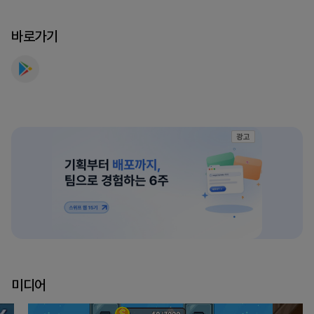
매
니
바로가기
저
를
만
나
보
세
광고
요
미디어