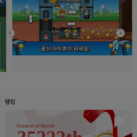
랭킹
Product of
Month