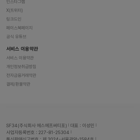
인스타그램
X(트위터)
링크드인
페이스북페이지
공식 유튜브
서비스 이용약관
서비스 이용약관
개인정보취급방침
전자금융거래약관
결제/환불약관
SF34(주식회사 에스에프써티포)
대표 : 이성민
사업자등록번호 : 227-81-25304
통신판매신고번호 : 제 2024-서울관악-1584호