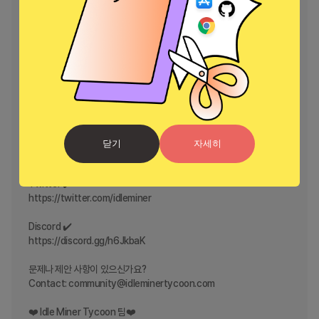
이 방치형 광부 땅파기 게임 속에서 광산을 경영하고 세상에서 가장 부유
한 부자 공장 매니저가 되세요! 다른 온라인 타이쿤 공장 건설 방치형 게임
처럼 돈을 벌기 위해 정신없이 탭할 필요가 없습니다. 아이들도 손쉽게 즐
길 수 있답니다!

Facebook의 Idle Miner Tycoon 페이지에서 좋아요를 클릭해주세요
✔️

https://www.facebook.com/idleminertycoon/

Instagram ✔️

닫기
자세히
https://www.instagram.com/idle_miner_tycoon/

Twitter ✔️

https://twitter.com/idleminer

Discord ✔️

https://discord.gg/h6JkbaK

문제나 제안 사항이 있으신가요?

Contact: community@idleminertycoon.com

❤️ Idle Miner Tycoon 팀❤️
