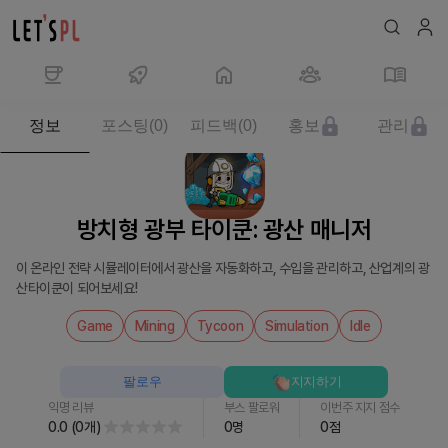
제
정보
포스팅
(
0
)
피드백
(
0
)
홍보
관리
품/
서
비
스
방치형 광부 타이쿤: 광산 매니저
방
치
이 온라인 전략 시뮬레이터에서 광산을 자동화하고, 수입을 관리하고, 산업계의 광
형
산타이쿤이 되어보세요!
광
부
Game
Mining
Tycoon
Simulation
Idle
타
이
팔로우
지지하기
쿤:
익명 리뷰
부스 팔로워
이번주 지지 점수
광
0.0
(
0
개
)
0
명
0
점
산