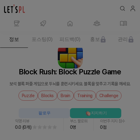
제
정보
포스팅
(
0
)
피드백
(
0
)
홍보
관리
품/
서
비
스
Block Rush: Block Puzzle Game
Block
Rush:
보석 블록 퍼즐 게임으로 두뇌를 훈련시키세요. 블록을 맞추고 기록을 깨세요.
Block
Puzzle
Puzzle
Blocks
Brain
Training
Challenge
Game
를
팔로우
지지하기
만
익명 리뷰
부스 팔로워
이번주 지지 점수
나
0.0
(
0
개
)
0
명
0
점
보
세