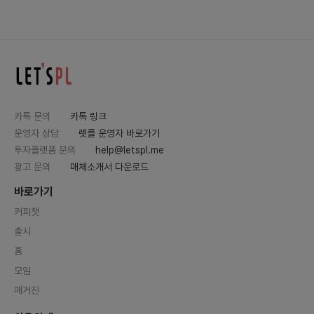
카톡 문의
카톡 링크
운영자 상담
렛플 운영자 바로가기
투자플랫폼 문의
help@letspl.me
광고 문의
매체소개서 다운로드
바로가기
커피챗
출시
홈
모임
매거진