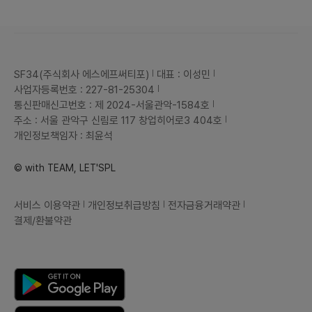
SF34(주식회사 에스에프써티포)
대표 : 이성민
사업자등록번호 : 227-81-25304
통신판매신고번호 : 제 2024-서울관악-1584호
주소 : 서울 관악구 신림로 117 창업히어로3 404호
개인정보책임자 : 최윤석
© with TEAM, LET'SPL
서비스 이용약관
개인정보취급방침
전자금융거래약관
결제/환불약관