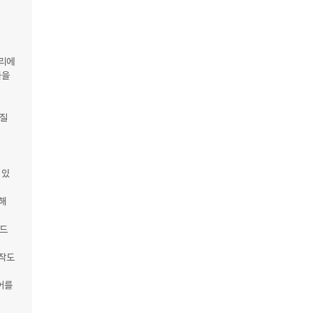
러리에
을 
질 
 있
해 
로드
작도 
를 