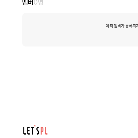
멤버
0
명
아직 멤버가 등록되