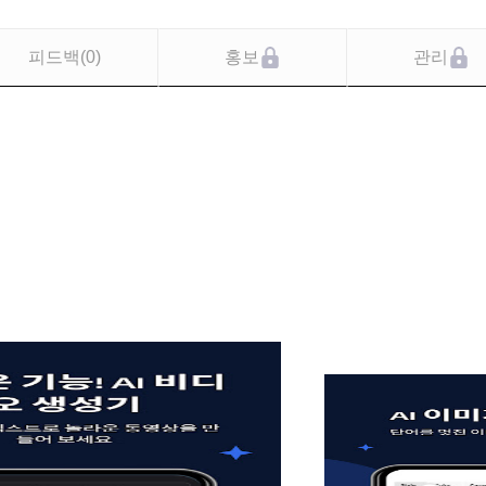
피드백
(
0
)
홍보
관리