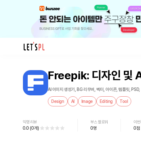
제
품/
Freepik: 디자인 및 A
서
비
스
AI 이미지 생성기, BG 리무버, 벡터, 아이콘, 템플릿, PSD,
Freepik:
Design
AI
Image
Editing
Tool
디
자
인
익명 리뷰
부스 팔로워
이번
및
0.0
(
0
개
)
0
명
0
점
AI