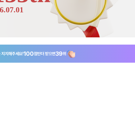
6.07.01
100
39
툴
지지해주세요!
점만
더 받으면
위