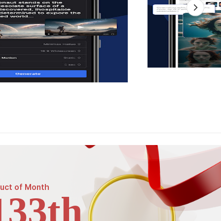
uct of
Month
133th