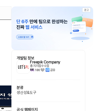
광고
개발팀 정보
Freepik Company
총 지지점수
0
점
186
공유
분류
생산성&도구
공식 웹페이지