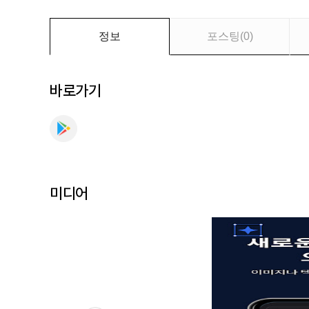
툴
를
만
정보
포스팅
(
0
)
나
보
세
바로가기
요
미디어