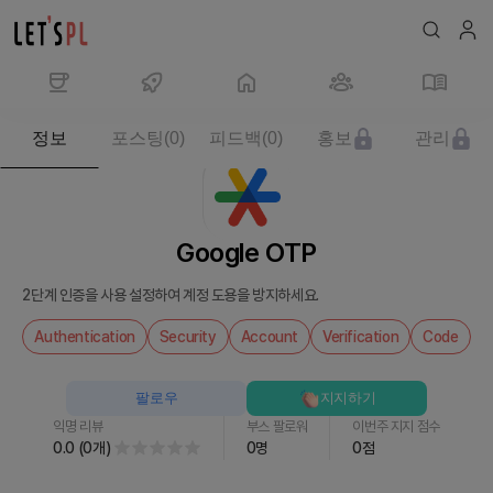
제
정보
포스팅
(
0
)
피드백
(
0
)
홍보
관리
품/
서
비
스
Google OTP
Google
OTP
2단계 인증을 사용 설정하여 계정 도용을 방지하세요.
를
만
Authentication
Security
Account
Verification
Code
나
보
팔로우
지지하기
세
익명 리뷰
부스 팔로워
이번주 지지 점수
요
0.0
(
0
개
)
0
명
0
점