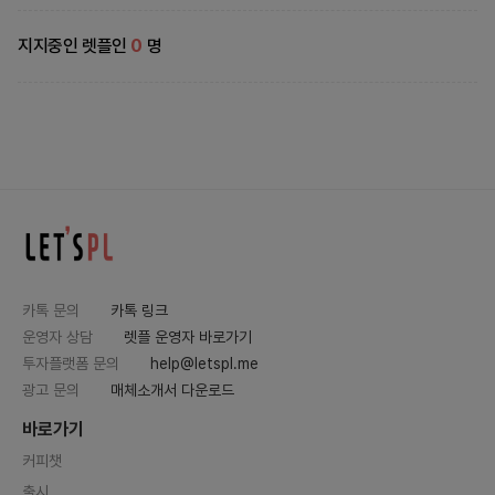
지지중인 렛플인
0
명
카톡 문의
카톡 링크
운영자 상담
렛플 운영자 바로가기
투자플랫폼 문의
help@letspl.me
광고 문의
매체소개서 다운로드
바로가기
커피챗
출시