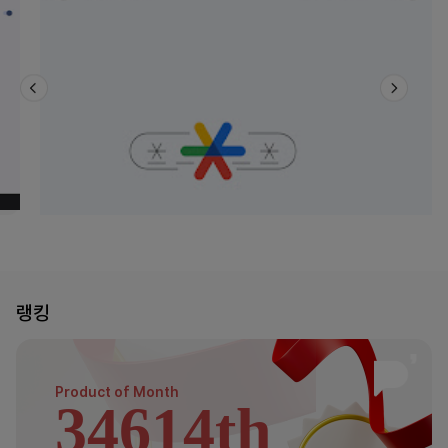
랭킹
Product of
Month
34614th