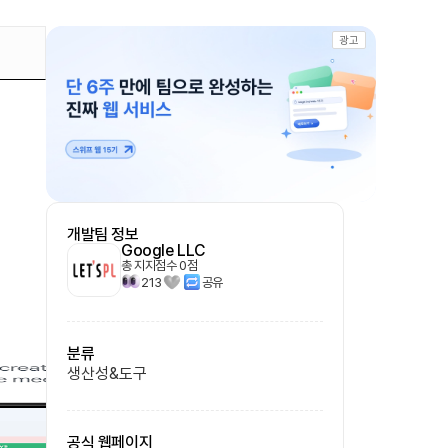
광고
개발팀 정보
Google LLC
총 지지점수
0
점
213
공유
분류
생산성&도구
공식 웹페이지