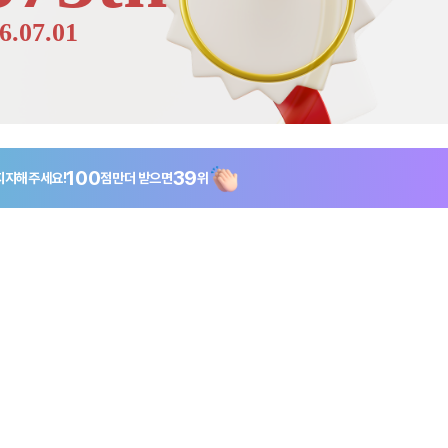
6.07.01
100
39
지지해주세요!
점만
더 받으면
위