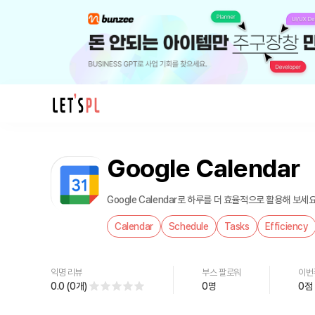
제
품/
Google Calendar
서
비
스
Google Calendar로 하루를 더 효율적으로 활용해 보세요
Google
Calendar
Schedule
Tasks
Efficiency
Calendar
를
만
익명 리뷰
부스 팔로워
이번
나
0.0
(
0
개
)
0
명
0
점
보