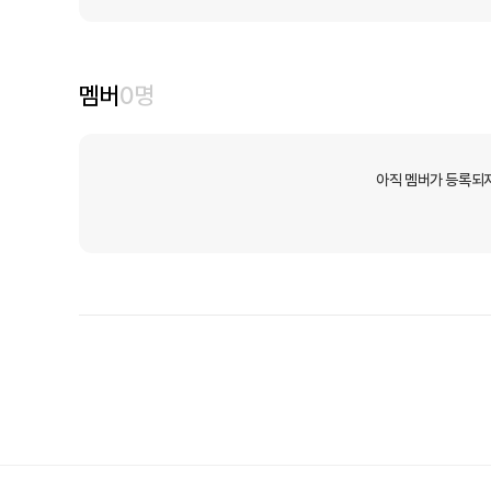
멤버
0
명
아직 멤버가 등록되