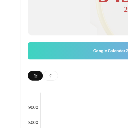
2
Google Calendar
월
주
9000
18000