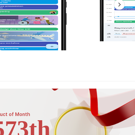
uct of
Month
573th