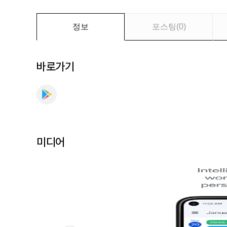
세
요
정보
포스팅
(
0
)
바로가기
미디어