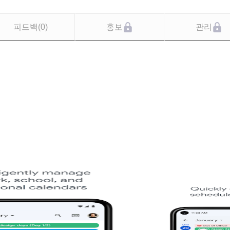
피드백
(
0
)
홍보
관리