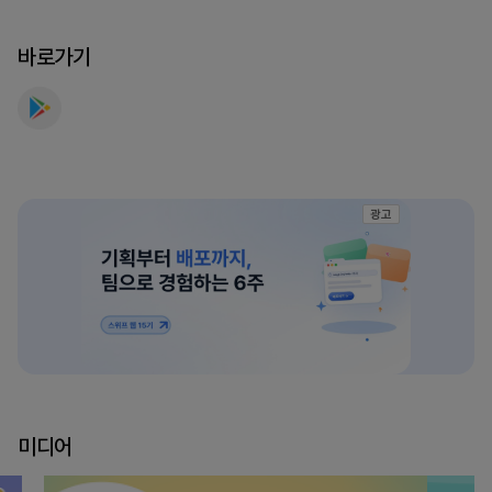
게
임
바로가기
를
만
나
보
세
요
광고
미디어