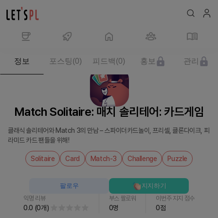
제
정보
포스팅
(
0
)
피드백
(
0
)
홍보
관리
품/
서
비
스
Match Solitaire: 매치 솔리테어: 카드게임
Match
Solitaire:
클래식 솔리테어와 Match 3의 만남 – 스파이더카드놀이, 프리셀, 클론다이크, 피
매
라미드 카드 팬들을 위해!
치
솔
Solitaire
Card
Match-3
Challenge
Puzzle
리
테
팔로우
지지하기
어:
익명 리뷰
부스 팔로워
이번주 지지 점수
카
0.0
(
0
개
)
0
명
0
점
드