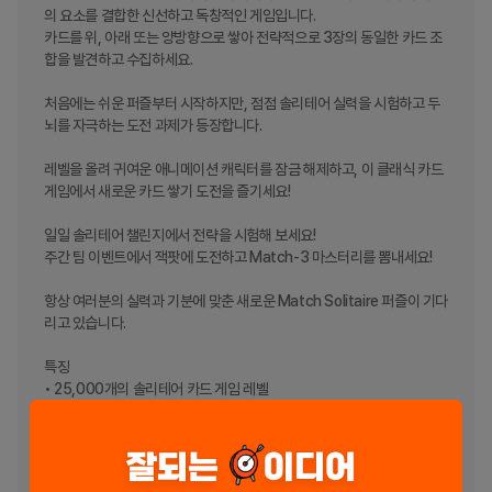
의 요소를 결합한 신선하고 독창적인 게임입니다.

카드를 위, 아래 또는 양방향으로 쌓아 전략적으로 3장의 동일한 카드 조
합을 발견하고 수집하세요.

처음에는 쉬운 퍼즐부터 시작하지만, 점점 솔리테어 실력을 시험하고 두
뇌를 자극하는 도전 과제가 등장합니다.

레벨을 올려 귀여운 애니메이션 캐릭터를 잠금 해제하고, 이 클래식 카드 
게임에서 새로운 카드 쌓기 도전을 즐기세요!

일일 솔리테어 챌린지에서 전략을 시험해 보세요!

주간 팀 이벤트에서 잭팟에 도전하고 Match-3 마스터리를 뽐내세요!

항상 여러분의 실력과 기분에 맞춘 새로운 Match Solitaire 퍼즐이 기다
리고 있습니다.

특징

• 25,000개의 솔리테어 카드 게임 레벨

• 1,000만 개 이상의 독창적인 Match-3 퍼즐

• 40개 이상의 애니메이션 캐릭터

• 7가지 난이도

• 스마트 힌트 시스템
