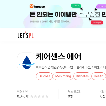
제
품/
케어센스 에어
서
비
스
아이센스 연속혈당 측정시스템 어플리케이션_케어센스 에어(Ca
케
Glucose
Monitoring
Diabetes
Health
어
센
스
익명 리뷰
부스 팔로워
이번
에
0.0
(
0
개
)
0
명
0
점
어