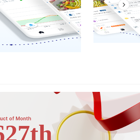
uct of
Month
627th