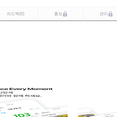
피드백
(
0
)
홍보
관리