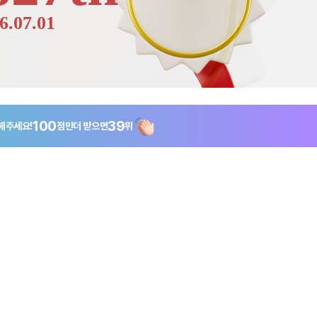
6.07.01
100
39
해주세요!
점만
더 받으면
위