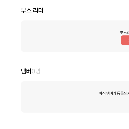
부스 리더
부스의
멤버
0
명
아직 멤버가 등록되