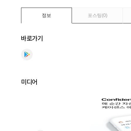
를
만
나
정보
포스팅
(
0
)
보
세
요
바로가기
미디어