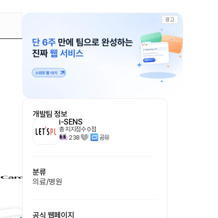
광고
개발팀 정보
i-SENS
총 지지점수
0
점
238
공유
분류
의료/병원
공식 웹페이지