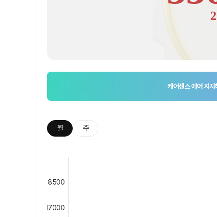
2
케어센스 에어
지지
월
주
8500
17000