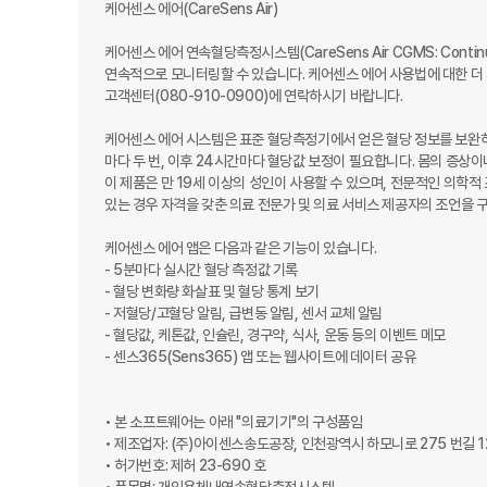
케어센스 에어(CareSens Air) 

케어센스 에어 연속혈당측정시스템(CareSens Air CGMS: Continu
연속적으로 모니터링할 수 있습니다. 케어센스 에어 사용법에 대한 더 
고객센터(080-910-0900)에 연락하시기 바랍니다.

케어센스 에어 시스템은 표준 혈당측정기에서 얻은 혈당 정보를 보완하는
마다 두 번, 이후 24시간마다 혈당값 보정이 필요합니다. 몸의 증상
이 제품은 만 19세 이상의 성인이 사용할 수 있으며, 전문적인 의학적
있는 경우 자격을 갖춘 의료 전문가 및 의료 서비스 제공자의 조언을 구
케어센스 에어 앱은 다음과 같은 기능이 있습니다. 

- 5분마다 실시간 혈당 측정값 기록

- 혈당 변화량 화살표 및 혈당 통계 보기

- 저혈당/고혈당 알림, 급변동 알림, 센서 교체 알림 

- 혈당값, 케톤값, 인슐린, 경구약, 식사, 운동 등의 이벤트 메모

- 센스365(Sens365) 앱 또는 웹사이트에 데이터 공유

• 본 소프트웨어는 아래 "의료기기"의 구성품임

• 제조업자: (주)아이센스송도공장, 인천광역시 하모니로 275 번길 12
• 허가번호: 제허 23-690 호
