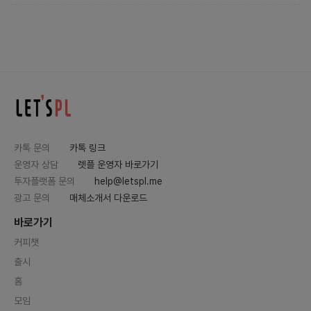
카톡 문의
카톡 링크
운영자 상담
렛플 운영자 바로가기
투자플랫폼 문의
help@letspl.me
광고 문의
매체소개서 다운로드
바로가기
커피챗
출시
홈
모임