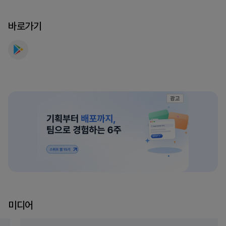
만
나
바로가기
보
세
요
광고
미디어