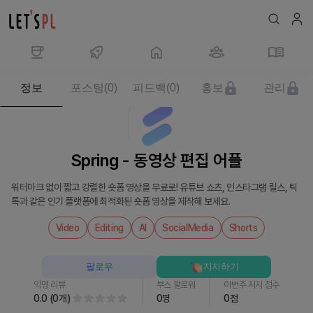
제
정보
포스팅
(
0
)
피드백
(
0
)
홍보
관리
품/
서
비
스
Spring - 동영상 편집 어플
Spring
-
워터마크 없이 짧고 강렬한 숏폼 영상을 무료로! 유튜브 쇼츠, 인스타그램 릴스, 틱
동
톡과 같은 인기 플랫폼에 최적화된 숏폼 영상을 제작해 보세요.
영
상
Video
Editing
AI
SocialMedia
Shorts
편
집
팔로우
지지하기
어
익명 리뷰
부스 팔로워
이번주 지지 점수
플
0.0
(
0
개
)
0
명
0
점
를