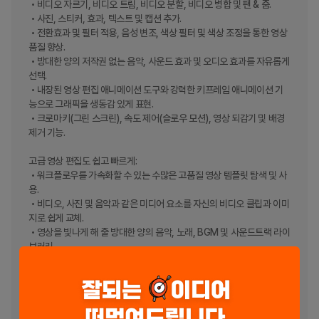
 • 비디오 자르기, 비디오 트림, 비디오 분할, 비디오 병합 및 팬 & 줌.

 • 사진, 스티커, 효과, 텍스트 및 캡션 추가.

 • 전환효과 및 필터 적용, 음성 변조, 색상 필터 및 색상 조정을 통한 영상 
품질 향상.

 • 방대한 양의 저작권 없는 음악, 사운드 효과 및 오디오 효과를 자유롭게 
선택.

 • 내장된 영상 편집 애니메이션 도구와 강력한 키프레임 애니메이션 기
능으로 그래픽을 생동감 있게 표현.

 • 크로마키(그린 스크린), 속도 제어(슬로우 모션), 영상 되감기 및 배경 
제거 기능.

고급 영상 편집도 쉽고 빠르게:

 • 워크플로우를 가속화할 수 있는 수많은 고품질 영상 템플릿 탐색 및 사
용.

 • 비디오, 사진 및 음악과 같은 미디어 요소를 자신의 비디오 클립과 이미
지로 쉽게 교체.

 • 영상을 빛나게 해 줄 방대한 양의 음악, 노래, BGM 및 사운드트랙 라이
브러리.

 • 저작권 문제가 없는 음악을 사용한 영상을 YouTube, Instagram, 
Facebook, WhatsApp, TikTok 등에 공유할 수 있도록 다양한 스타일
의 자체 음악 제공.

 • 사운드 효과, 비디오 효과, 스티커, 텍스트 타이틀, 클립그래픽, 크로마
키 비디오, 오디오 효과 및 알파 이미지를 사용하여 매력적인 숏폼 비디오 