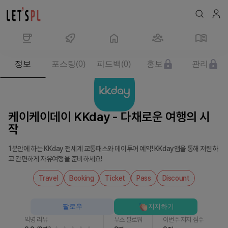
제
정보
포스팅
(
0
)
피드백
(
0
)
홍보
관리
품/
서
비
스
케이케이데이 KKday - 다채로운 여행의 시
케
작
이
케
1분안에 하는 KKday 전세계 교통패스와 데이투어 예약! KKday앱을 통해 저렴하
이
고 간편하게 자유여행을 준비하세요!
데
이
Travel
Booking
Ticket
Pass
Discount
KKday
-
팔로우
지지하기
다
익명 리뷰
부스 팔로워
이번주 지지 점수
채