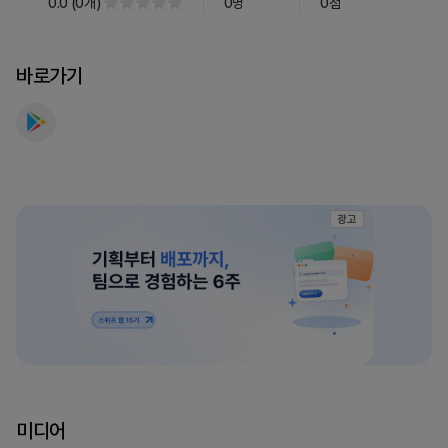
0.0
(
0
개
)
0
명
0
점
로
운
여
바로가기
행
의
시
작
를
만
광고
나
보
세
요
미디어