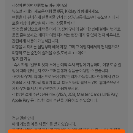
세상이 변하면 여행법도 바뀌어야죠!

뉴노멀 시대의 새로운 여행 플랫폼, KKday와 함께하세요.

여행을 더 편리하게 만들어줄 인기 입장권/교통패스부터 뉴노멀 시대 새
로운 세상에 발맞춘 획기적인 상품들까지! 

앱 전용 할인으로 혜택은 더하고, 장바구니에 담아 한 번에 결제해 번거로
움은 줄여보세요. 게다가 여행지에서는 현장 대기 줄 없이 전자 바우처로 
간편하게 사용이 가능하답니다.

여행을 시작하는 설렘부터 예약 과정, 그리고 여행지에서의 편리함까지! 
여행의 모든 순간이 즐거울 수 있도록 #ㅋㅋ데이!

앱 지원 기능

-즉시 확정 : 일부 티켓과 투어는 예약 즉시 확정이 가능하며, 여행 도중 일
정에 따라 언제든지 추가 구매를 통해 상품을 이용할 수 있습니다.

-전자 바우처 : 휴대폰으로 투어 예약 관리가 가능합니다. 현장에서 긴 대
기줄을 서서 기다릴 필요가 없고, 별도 인쇄할 필요도 없이 휴대폰으로 전
자 바우처를 제시 후 간편하게 사용해보세요.

-다양한 결제 수단 : 신용카드 (VISA, JCB, Master Card), LINE Pay, 
Apple Pay 등 다양한 결제 수단을 이용하실 수 있습니다.

접근 권한 안내

아래 기능은 이용 시 동의를 받고 있습니다.

카메라 (선택): 후기 작성 및 고객센터와 연락할 때 더 나은 서비스 경험을 