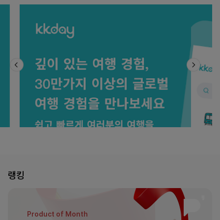
랭킹
Product of
Month