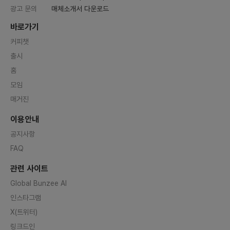
광고 문의
매체소개서 다운로드
바로가기
커피챗
출시
홈
모임
매거진
이용안내
공지사항
FAQ
관련 사이트
Global Bunzee AI
인스타그램
X(트위터)
링크드인