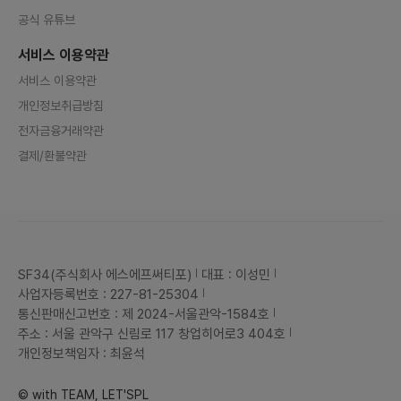
공식 유튜브
서비스 이용약관
서비스 이용약관
개인정보취급방침
전자금융거래약관
결제/환불약관
SF34(주식회사 에스에프써티포)
대표 : 이성민
사업자등록번호 : 227-81-25304
통신판매신고번호 : 제 2024-서울관악-1584호
주소 : 서울 관악구 신림로 117 창업히어로3 404호
개인정보책임자 : 최윤석
© with TEAM, LET'SPL