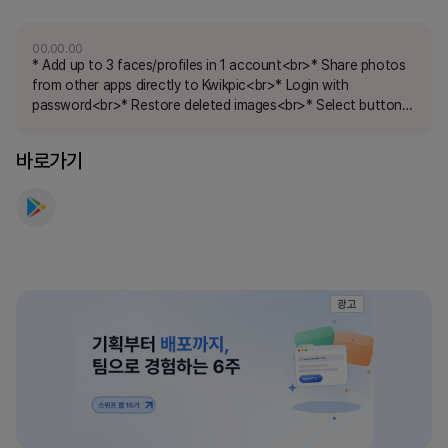
요
00.00.00
* Add up to 3 faces/profiles in 1 account<br>* Share photos
from other apps directly to Kwikpic<br>* Login with
password<br>* Restore deleted images<br>* Select button
added in all pages. Bulk restore and unarchive added<br>*
Sort by capture time, upload time and name inside &quot;All
바로가기
Photos&quot;<br>* Partial and Full Access invites for Public
Groups<br>* Create folders inside groups while
uploading<br>* Upload videos from gallery or YouTube links!
<br>* Watch Tutorials<br>* Bug Fixes and Improvements.
광고