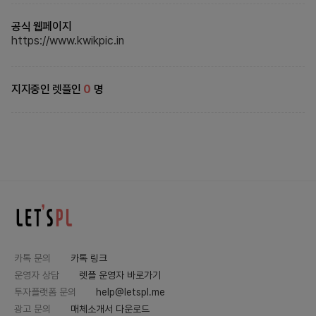
공식 웹페이지
https://www.kwikpic.in
지지중인 렛플인
0
명
카톡 문의
카톡 링크
운영자 상담
렛플 운영자 바로가기
투자플랫폼 문의
help@letspl.me
광고 문의
매체소개서 다운로드