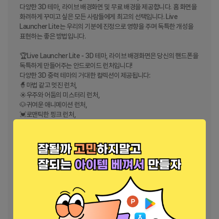
다양한 3D 테마, 라이브 배경화면 및 무료 배경을 제공합니다. 홈 화면을 
화려하게 꾸미고 싶은 모든 사람들에게 최고의 선택입니다. Live 
Launcher Lite는 우리의 기분에 진정으로 영향을 주며 독특한 개성을 
표현하는 좋은 방법입니다.

🏆Live Launcher Lite - 3D 테마, 라이브 배경화면은 당신의 핸드폰을 
독특하게 만들어주는 안드로이드 런처입니다!

다양한 3D 중력 테마의 거대한 컬렉션이 제공됩니다:

🧙마법 같고 멋진 런처,

☀️우주와 어둠의 미스터리 런처,

🐶귀여운 애니메이션 런처,

💓로맨틱한 핑크 런처,

😍단순한 평면 런처,

💻슬림하고 세련된 비즈니스 스타일 런처

📱 Live Launcher Lite는 아이콘, 글꼴, 배경화면 등의 세트를 통해 전
화 화면을 빠르고 효율적으로 스타일리시하게 사용자 정의할 수 있는 방
법을 제공합니다. Live Launcher Lite를 사용하면 독특한 홈 화면을 쉽
게 만들 수 있습니다.

🏠런처에는 날씨, 뉴스, 테마 등 홈 화면에서 접근할 수 있는 자주 사용되
는 기능이 있습니다.
