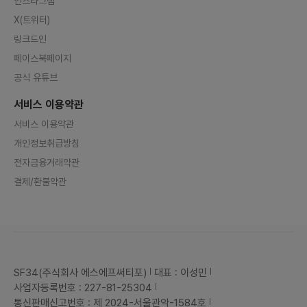
인스타그램
X(트위터)
링크드인
페이스북페이지
공식 유튜브
서비스 이용약관
서비스 이용약관
개인정보취급방침
전자금융거래약관
결제/환불약관
SF34(주식회사 에스에프써티포)
대표 : 이성민
사업자등록번호 : 227-81-25304
통신판매신고번호 : 제 2024-서울관악-1584호