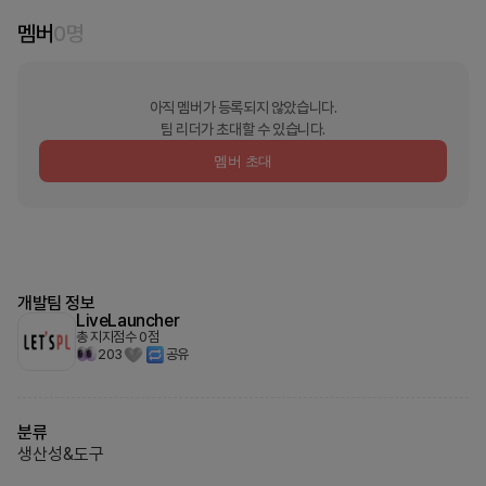
멤버
0
명
아직 멤버가 등록되지 않았습니다.
팀 리더가 초대할 수 있습니다.
멤버 초대
개발팀 정보
LiveLauncher
총 지지점수
0
점
203
공유
분류
생산성&도구