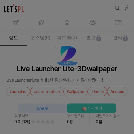
제
정보
포스팅
(
0
)
피드백
(
0
)
홍보
관리
품/
서
비
스
Live Launcher Lite-3Dwallpaper
Live
Launcher
Live Launcher Lite 휴대 전화를 신선하고 다채롭게 만듭니다!
Lite-
3Dwallpaper
Launcher
Customization
Wallpaper
Theme
Android
를
만
팔로우
지지하기
나
익명 리뷰
부스 팔로워
이번주 지지 점수
보
0.0
(
0
개
)
0
명
0
점
세
요