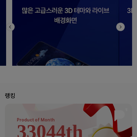
랭킹
Product of
Month
33044th