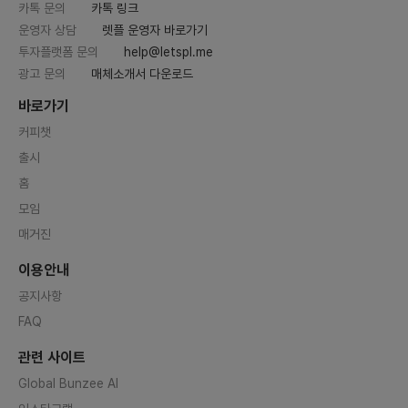
카톡 문의
카톡 링크
운영자 상담
렛플 운영자 바로가기
투자플랫폼 문의
help@letspl.me
광고 문의
매체소개서 다운로드
바로가기
커피챗
출시
홈
모임
매거진
이용안내
공지사항
FAQ
관련 사이트
Global Bunzee AI