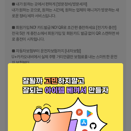
■ 내가 원하는 곳에서 편하게 [방문정비/방문세차]

내가 원하는 곳으로, 원하는 시간에, 원하는 업체의 매니저가 방문하는 새
로운 정비/세차 서비스입니다.

■ 회원가입 NO! 카드발급 NO! QR로 초간편 충전하세요 [전기차 충전]

전국 5만 개 충전소에서 회원가입 및 회원카드 발급 없이 QR 스캔하면 바
로 충전이 시작됩니다.

■ 자동차보험부터 운전자보험까지 [내차보험]

U+카카오내비에서 실제 주행 거리만큼만 보험료를 내는 스마트한 운전
자 보험부터

주행안전점수에 따라 할인 받는 자동차보험까지 알뜰한 자동차 보험을 
경험하세요.

■ 내차 살 때도 팔 때도 카카오내비에서 한 번에! [내차팔기/내차사기]

1분 만에 내 차 시세 알아보고, 등록, 판매까지 한 번에 해결 가능! 내 차 살 
때는 KCAR에서 인증 중고차를 믿고 구매하세요.

■ 나의 운전 이력과 습관을 한눈에! [나의 운전 기록]

나의 운전 시간과 거리, 경로를 쉽게 확인할 수 있고 과속, 급가속, 급감속 
빈도로 안전점수를 계산해 드려요. 월간리포트에서 나의 주행 기록과 운
전 성향도 확인해 보세요.
