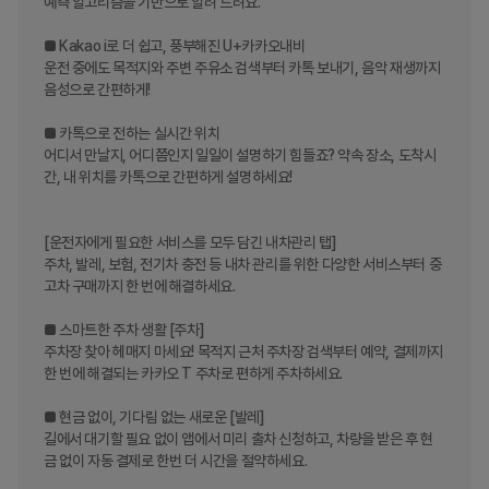
예측 알고리즘을 기반으로 알려 드려요.

■ Kakao i로 더 쉽고, 풍부해진 U+카카오내비

운전 중에도 목적지와 주변 주유소 검색부터 카톡 보내기, 음악 재생까지 
음성으로 간편하게!

■ 카톡으로 전하는 실시간 위치

어디서 만날지, 어디쯤인지 일일이 설명하기 힘들죠? 약속 장소, 도착시
간, 내 위치를 카톡으로 간편하게 설명하세요!

[운전자에게 필요한 서비스를 모두 담긴 내차관리 탭]

주차, 발레, 보험, 전기차 충전 등 내차 관리를 위한 다양한 서비스부터 중
고차 구매까지 한 번에 해결하세요.

■ 스마트한 주차 생활 [주차]

주차장 찾아 헤매지 마세요! 목적지 근처 주차장 검색부터 예약, 결제까지 
한 번에 해결되는 카카오 T 주차로 편하게 주차하세요.

■ 현금 없이, 기다림 없는 새로운 [발레]

길에서 대기할 필요 없이 앱에서 미리 출차 신청하고, 차량을 받은 후 현
금 없이 자동 결제로 한번 더 시간을 절약하세요.
