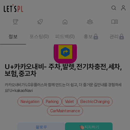
제
정보
포스팅
(
0
)
피드백
(
0
)
홍보
관리
품/
서
비
스
U+카카오내비- 주차,발렛,전기차충전,세차,
U+카
보험,중고차
카
오
카카오내비가 LG유플러스와 함께 만드는 더 쉽고, 더 즐거운 길안내를 경험하세
내
요! U+kakaoNavi
비-
주
Navigation
Parking
Valet
ElectricCharging
차,
CarMaintenance
발
렛,
팔로우
지지하기
전