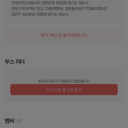
(주)카카오모빌리티 대한민국 13529 경기도 성남시

분당구 판교역로 152, 13층(백현동, 알파돔타워) 1728600842 
2017-성남분당-0959 경기도 성남시
정식 서비스로 출시되었습니다.
부스 리더
부스의 리더가 지정되지 않았습니다
리더 신청 및 소유권 이
멤버
0
명