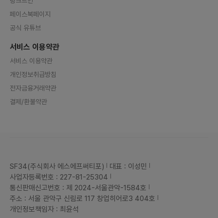
링크드인
페이스북페이지
공식 유튜브
서비스 이용약관
서비스 이용약관
개인정보취급방침
전자금융거래약관
결제/환불약관
SF34(주식회사 에스에프써티포)
대표 : 이성민
사업자등록번호 : 227-81-25304
통신판매신고번호 : 제 2024-서울관악-1584호
주소 : 서울 관악구 신림로 117 창업히어로3 404호
개인정보책임자 : 최윤석