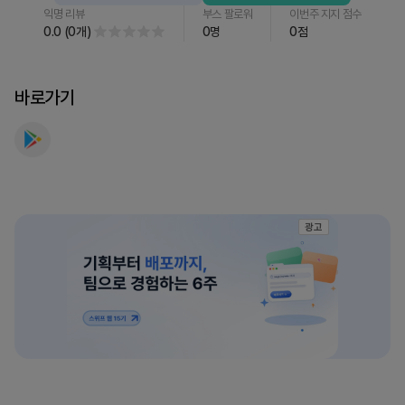
익명 리뷰
부스 팔로워
이번주 지지 점수
기
0.0
(
0
개
)
0
명
0
점
차
충
전,
바로가기
세
차,
보
험,
중
고
광고
차
를
만
나
보
세
요