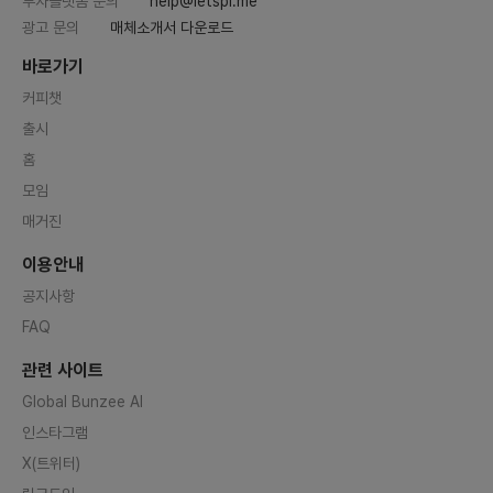
투자플랫폼 문의
help@letspl.me
광고 문의
매체소개서 다운로드
바로가기
커피챗
출시
홈
모임
매거진
이용안내
공지사항
FAQ
관련 사이트
Global Bunzee AI
인스타그램
X(트위터)