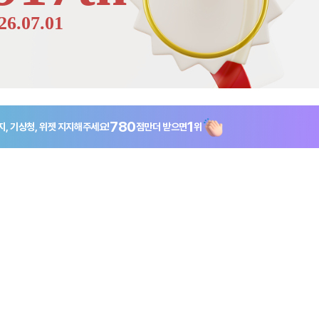
26.07.01
780
1
, 기상청, 위젯
지지해주세요!
점만
더 받으면
위