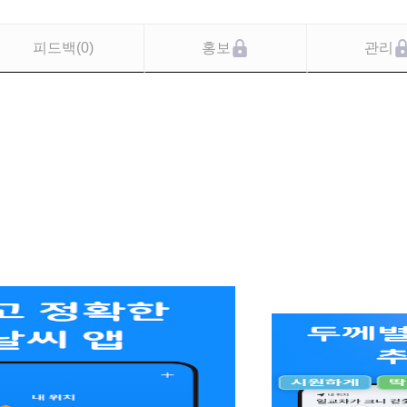
피드백
(
0
)
홍보
관리