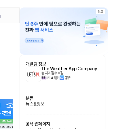
광고
개발팀 정보
The Weather App Company
총 지지점수
0
점
214
공유
분류
뉴스&정보
공식 웹페이지