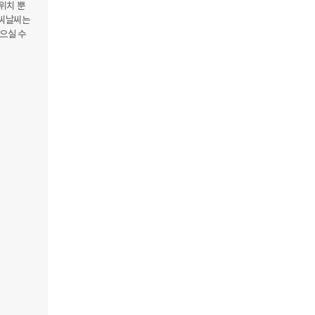
위치 뿐
씨날씨는 
으실 수 