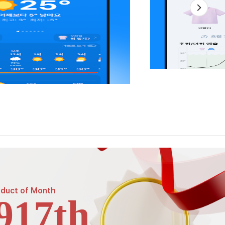
oduct of
Month
917th