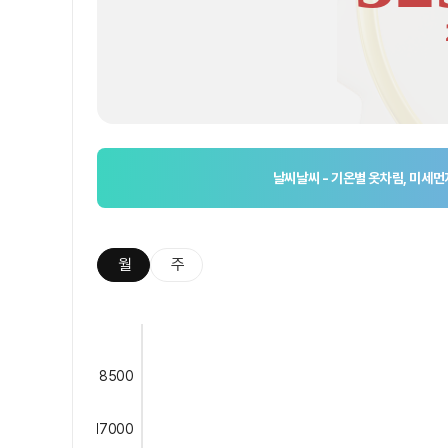
날씨날씨 - 기온별 옷차림, 미세먼지
월
주
8500
17000