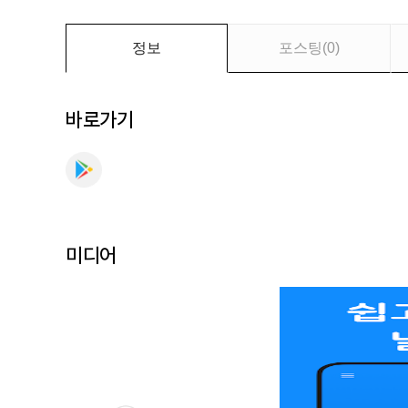
온
별
옷
정보
포스팅
(
0
)
차
림,
미
바로가기
세
먼
지,
기
상
청,
미디어
위
젯
를
만
나
보
세