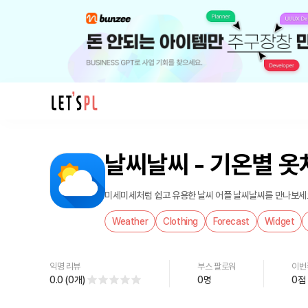
제
품/
날씨날씨 - 기온별 옷
서
비
스
미세미세처럼 쉽고 유용한 날씨 어플 날씨날씨를 만나보세요! 
날
Weather
Clothing
Forecast
Widget
씨
날
씨
익명 리뷰
부스 팔로워
이번
-
0.0
(
0
개
)
0
명
0
점
기