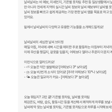
날씨날씨는 비 예보, 미세먼지, 기온별 옷차림 추천 등 일상생활에서 
만 아니라 전세계 지역의 실시간 날씨 정보와 날씨 예보부터 날씨별 옷차
날씨 정보를 빠르고 쉽게 제공하는 가장 편한 날씨 앱을 목표로 하고 있
있어요.

밑에서 날씨날씨의 다양하고 유용한 기능들을 소개해드릴게요!

날씨날씨의 세심한 날씨 브리핑

매일 아침, 저녁에 새벽 시간을 제외한 주로 활동하는 아침부터 저녁까
이제 우산을 챙길지, 겉옷을 입을지, 어제보다 얼마나 추운지 더운지 계
이런식으로 알려드려요!

- ⛅ 오늘은 약간 쌀쌀해요! [어제보다 3° 낮아요!]

- ⛈ 오늘 비/번개 소식이 있어요! [주의! 어제보다 10°나 낮아요!]

- 🌤 오늘은 일교차가 커요~ [어제보다 3° 높아요!]

오늘 뭐입지? 고민 끝! 기온별 옷차림, 날씨별 옷차림

체감온도, 바람, 습도, 활동시간 등을 계산해서 쾌적하게 하루를 보낼 
날씨에 딱 맞는 날씨별 옷차림, 기온별 옷차림으로 하루를 시작해보세요