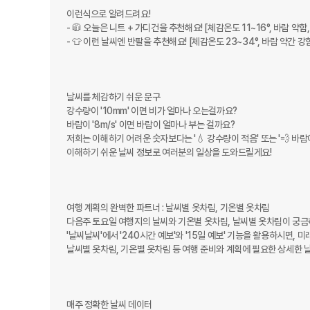
이런식으로 알려드려요!

- 🧥 오늘은 니트 + 가디건을 추천해요! [체감온도 11~16°, 바람 약함,
- 👕 이런 날씨엔 반팔을 추천해요! [체감온도 23~34°, 바람 약간 강함
날씨를 체감하기 쉬운 문구

강수량이 '10mm' 이면 비가 얼마나 오는걸까요? 

바람이 '8m/s' 이면 바람이 얼마나 부는 걸까요?

저희는 이해하기 어려운 숫자보다는 '💧 강수량이 적음' 또는 '💨 바
이해하기 쉬운 날씨 정보로 여러분의 일상을 도와드릴게요!

여행 계획의 완벽한 파트너 : 날씨별 옷차림, 기온별 옷차림

다음주 토요일 여행지의 날씨와 기온별 옷차림, 날씨별 옷차림이 궁금하
'날씨날씨'에서 '240시간 예보'와 '15일 예보' 기능을 활용하시면, 
날씨별 옷차림, 기온별 옷차림 등 여행 준비와 계획에 필요한 상세한 
매주 정확한 날씨 데이터
