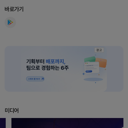
만
바로가기
나
보
세
요
광고
미디어