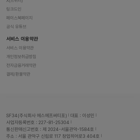
X(트위터)
링크드인
페이스북페이지
공식 유튜브
서비스 이용약관
서비스 이용약관
개인정보취급방침
전자금융거래약관
결제/환불약관
SF34(주식회사 에스에프써티포)
대표 : 이성민
사업자등록번호 : 227-81-25304
통신판매신고번호 : 제 2024-서울관악-1584호
주소 : 서울 관악구 신림로 117 창업히어로3 404호