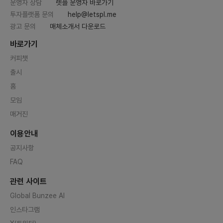
운영자 상담
렛플 운영자 바로가기
투자플랫폼 문의
help@letspl.me
광고 문의
매체소개서 다운로드
바로가기
커피챗
출시
홈
모임
매거진
이용안내
공지사항
FAQ
관련 사이트
Global Bunzee AI
인스타그램