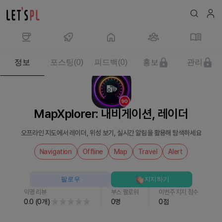
제
정보
포스팅
(
0
)
피드백
(
0
)
홍보
관리
품/
서
비
스
MapXplorer: 내비게이션, 레이더
MapXplorer:
내
오프라인 지도에서 레이더, 위성 보기, 실시간 알림을 활용해 탐색하세요
비
게
Navigation
Offline
Map
Travel
Alert
이
션,
팔로우
지지하기
레
익명 리뷰
부스 팔로워
이번주 지지 점수
이
0.0
(
0
개
)
0
명
0
점
더
를