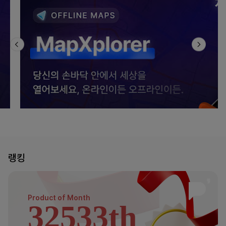
랭킹
Product of
Month
32533th