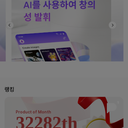
랭킹
Product of
Month
32282th