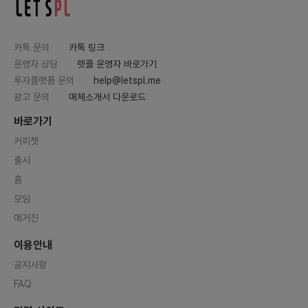
카톡 문의
카톡 링크
운영자 상담
렛플 운영자 바로가기
투자플랫폼 문의
help@letspl.me
광고 문의
매체소개서 다운로드
바로가기
커피챗
출시
홈
모임
매거진
이용안내
공지사항
FAQ