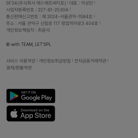
SF34(주식회사 에스에프써티포)
대표 : 이성민
사업자등록번호 : 227-81-25304
통신판매신고번호 : 제 2024-서울관악-1584호
주소 : 서울 관악구 신림로 117 창업히어로3 404호
개인정보책임자 : 최윤석
© with TEAM, LET'SPL
서비스 이용약관
개인정보취급방침
전자금융거래약관
결제/환불약관