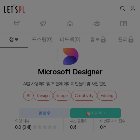
제
정보
포스팅
(
0
)
피드백
(
0
)
홍보
관리
품/
서
비
스
Microsoft Designer
Microsoft
Designer
AI를 사용하여 몇 초 만에 이미지 만들기 및 사진 편집
를
만
AI
Design
Image
Creativity
Editing
나
보
팔로우
지지하기
세
익명 리뷰
부스 팔로워
이번주 지지 점수
요
0.0
(
0
개
)
0
명
0
점