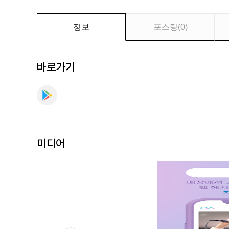
객
용)
를
정보
포스팅
(
0
)
만
나
보
바로가기
세
요
미디어