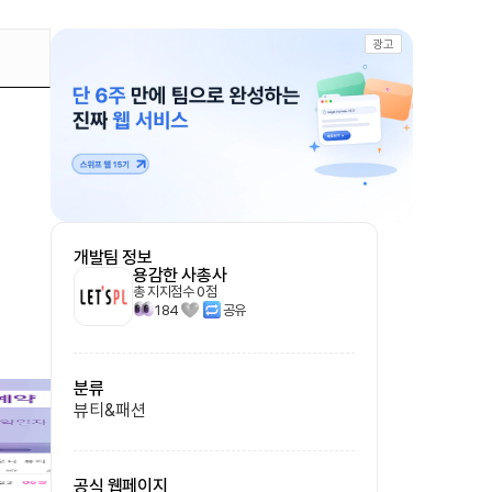
광고
개발팀 정보
용감한 사총사
총 지지점수
0
점
184
공유
분류
뷰티&패션
공식 웹페이지