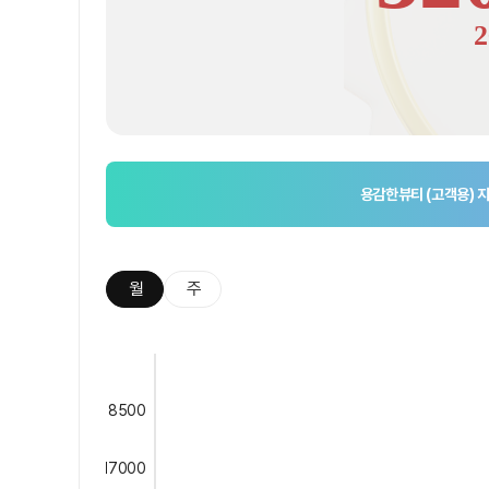
2
용감한뷰티 (고객용)
지
월
주
8500
17000