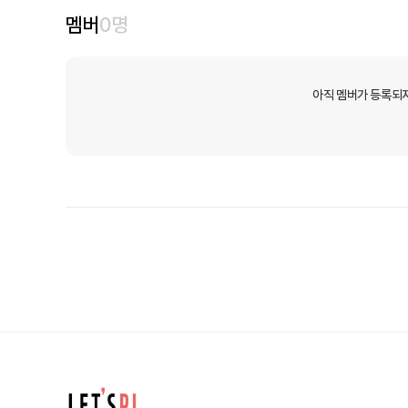
멤버
0
명
아직 멤버가 등록되