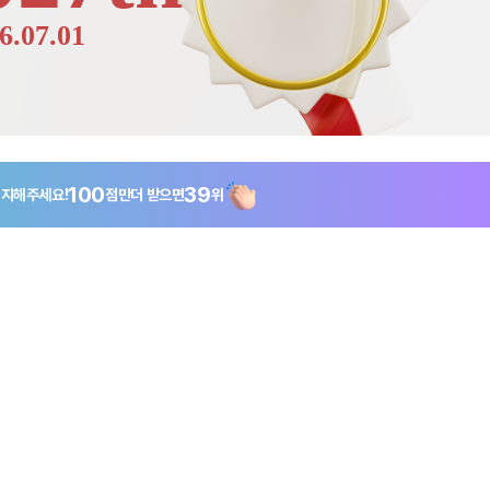
6.07.01
100
39
지해주세요!
점만
더 받으면
위