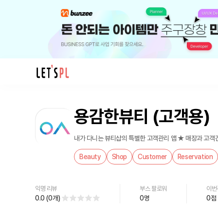
제
품/
용감한뷰티 (고객용)
서
비
스
내가 다니는 뷰티샵의 특별
용
Beauty
Shop
Customer
Reservation
감
한
뷰
익명 리뷰
부스 팔로워
이번
티
0.0
(
0
개
)
0
명
0
점
(고