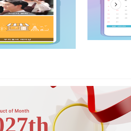
uct of
Month
027th