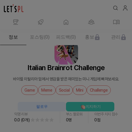
제
정보
포스팅
(
0
)
피드백
(
0
)
홍보
관리
품/
서
비
스
Italian Brainrot Challenge
Italian
Brainrot
바이럴 이탈리아 밈에서 영감을 받은 재미있는 미니 게임에 빠져보세요.
Challenge
를
Game
Meme
Social
Mini
Challenge
만
나
팔로우
지지하기
보
익명 리뷰
부스 팔로워
이번주 지지 점수
세
0.0
(
0
개
)
0
명
0
점
요