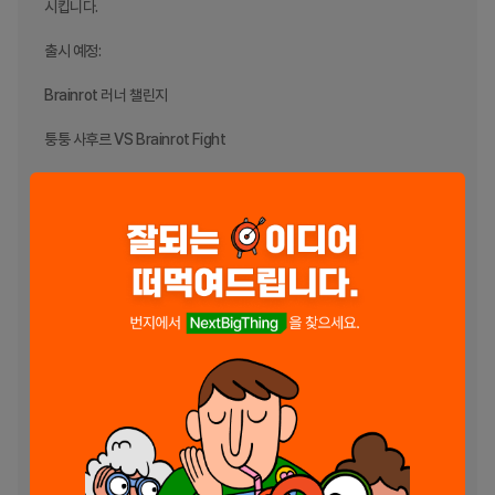
시킵니다.

출시 예정:

Brainrot 러너 챌린지

퉁퉁 사후르 VS Brainrot Fight

카푸치노 어사시노 VS Tralalero Tralala

100마리의 이탈리아 동물 두뇌 부패 전투

두뇌 부패 청소부

Brainrot Meme 음성

Brr Brr Patapim을 구하세요

브레인로트 정밀

퉁퉁 슈팅

두뇌 부패 정확
