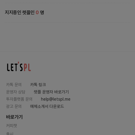
지지중인 렛플인
0
명
카톡 문의
카톡 링크
운영자 상담
렛플 운영자 바로가기
투자플랫폼 문의
help@letspl.me
광고 문의
매체소개서 다운로드
바로가기
커피챗
출시