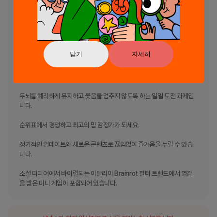
음성 게임 Patapim

퉁퉁 사후르 싸움

닫기
자세히
왜 이탈리아어 Brainrot Challenge를 플레이해야 할까요?

결코 질리지 않는 웃기고 큰 밈 참고자료!

두뇌를 예리하게 유지하고 웃음을 멈추지 않도록 하는 일일 도전 과제입
니다.

순위표에서 경쟁하고 최고의 밈 감정가가 되세요.

정기적인 업데이트와 새로운 콘텐츠로 끊임없이 즐거움을 누릴 수 있습
니다.

소셜 미디어에서 바이럴되는 이탈리아 Brainrot 필터 트렌드에서 영감
을 받은 미니 게임이 포함되어 있습니다.