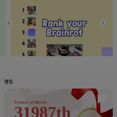
랭킹
Product of
Month
31987th