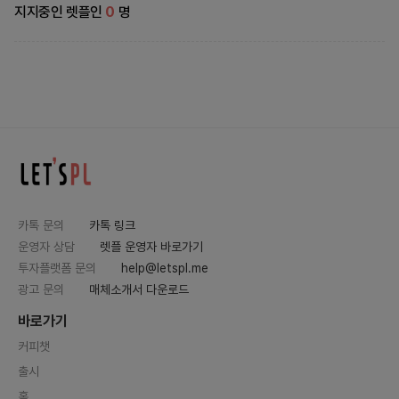
지지중인 렛플인
0
명
카톡 문의
카톡 링크
운영자 상담
렛플 운영자 바로가기
투자플랫폼 문의
help@letspl.me
광고 문의
매체소개서 다운로드
바로가기
커피챗
출시
홈