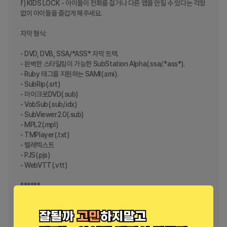
f) KIDS LOCK - 아이들이 전화를 걸거나 다른 앱을 만질 수 있다는 걱정 
없이 아이들을 즐겁게 해주세요.

자막 형식:

- DVD, DVB, SSA/*ASS* 자막 트랙.

- 완벽한 스타일링이 가능한 SubStation Alpha(.ssa/.*ass*).

- Ruby 태그를 지원하는 SAMI(.smi).

- SubRip(.srt)

- 마이크로DVD(.sub)

- VobSub(.sub/.idx)

- SubViewer2.0(.sub)

- MPL2(.mpl)

- TMPlayer(.txt)

- 텔레텍스트

- PJS(.pjs)

- WebVTT(.vtt)

******

권한 세부정보:

–––––––––––––––––––

* 기본 및 보조 저장소에서 미디어 파일을 읽으려면 
"READ_EXTERNAL_STORAGE"가 필요합니다.
