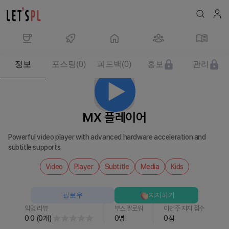
제
정보
포스팅
(
0
)
피드백
(
0
)
홍보
관리
품/
서
비
스
MX 플레이어
MX
플
Powerful video player with advanced hardware acceleration and
레
subtitle supports.
이
어
Video
Player
Subtitle
Media
Kids
를
만
팔로우
지지하기
나
익명 리뷰
부스 팔로워
이번주 지지 점수
보
0.0
(
0
개
)
0
명
0
점
세