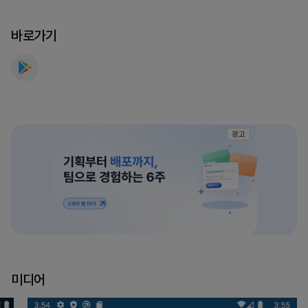
실
시
바로가기
간,
일
자
별
를
만
광고
나
보
세
요
미디어