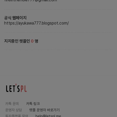
공식 웹페이지
https://ayukawa777.blogspot.com/
지지중인 렛플인
0
명
카톡 문의
카톡 링크
운영자 상담
렛플 운영자 바로가기
투자플랫폼 문의
help@letspl.me