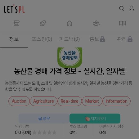
제
정보
포스팅
(
0
)
피드백
(
0
)
홍보
관리
품/
서
비
스
농산물 경매 가격 정보 - 실시간, 일자별
농
산
농업종사자 또는 도매, 소매 및 일반인이 쉽게 실시간, 일자별 농산물 경락 가격 동
물
향을 알 수 있도록 하였습니다.
경
매
Auction
Agriculture
Real-time
Market
Information
가
격
팔로우
지지하기
정
익명 리뷰
부스 팔로워
이번주 지지 점수
보
0.0
(
0
개
)
0
명
0
점
-