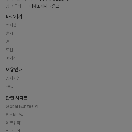
광고 문의
매체소개서 다운로드
바로가기
커피챗
출시
홈
모임
매거진
이용안내
공지사항
FAQ
관련 사이트
Global Bunzee AI
인스타그램
X(트위터)
링크드인