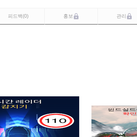
피드백
(
0
)
홍보
관리