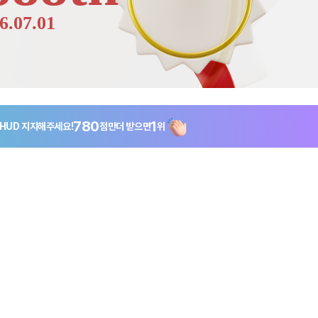
6.07.01
780
1
 HUD
지지해주세요!
점만
더 받으면
위