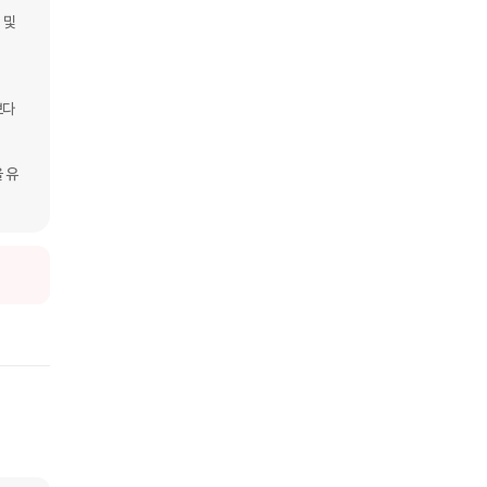
및 
다 
 유