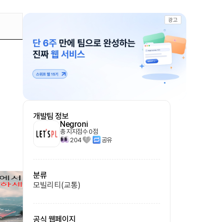
광고
개발팀 정보
Negroni
총 지지점수
0
점
204
공유
분류
모빌리티(교통)
공식 웹페이지