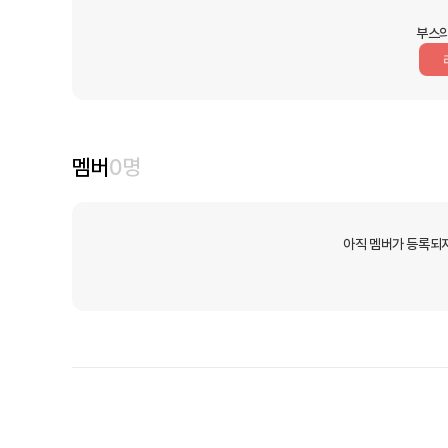
부스의
멤버
0
명
아직 멤버가 등록되