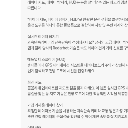
레이더 지도, 레이더 탐지기, HUD는 돈을 절약할 수 있는 최고의 경
따릅니다.

"레이더 지도, 레이더 탐지기, HUD"로 원활한 운전 경험을 발견하세
운전 도구를 하나의 통합 플랫폼으로 결합하여 차량 및 주변 세계와 상
실시간 레이더 탐지기

과속단속카메라와 단속단속이 걱정되시나요? 당사의 고급 레이더 탐지기
앱과 달리 당사의 Radarbot 기술은 속도 레이더 건과 기타 신호를
헤드업 디스플레이 (HUD)

휴대폰이나 GPS 내비게이션 시스템을 내려다보느라 주의가 산만해지지
쉽게 탐색하고 전방 도로에 시선을 집중하세요.

최신 지도

꼼꼼하게 업데이트된 지도로 길을 잃지 마세요. 이 앱은 실시간 GPS
름길을 찾는 등 지도 기능은 전방 도로에 대한 역동적인 시각을 제공합니
가장 가까운 레이더 찾기

최첨단 레이더봇 기술을 사용하는 과속단속 카메라 교통 앱은 가장 가까
또한 경찰 레이더의 근접성을 확인할 수 있어 제한 속도를 잘 지키고 티