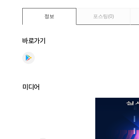
이
더
탐
정보
포스팅
(
0
)
지
기,
HUD
바로가기
를
만
나
보
세
요
미디어