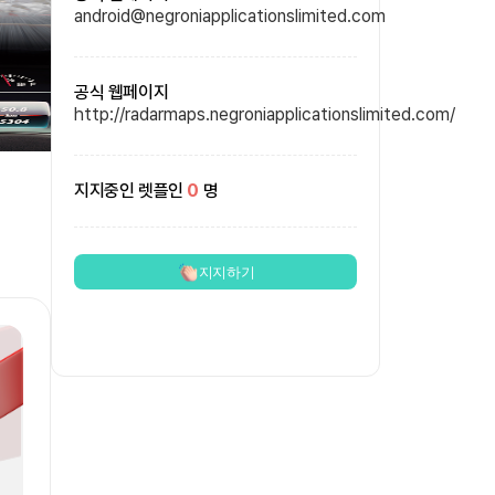
android@negroniapplicationslimited.com
공식 웹페이지
http://radarmaps.negroniapplicationslimited.com/
지지중인 렛플인
0
명
지지하기