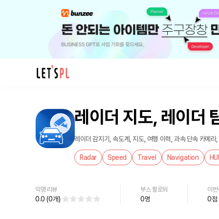
제
품/
레이더 지도, 레이더 
서
비
스
레이더 감지기, 속도계, 지도, 여행 이력, 과속 단속 카메라,
레
Radar
Speed
Travel
Navigation
HU
이
더
지
익명 리뷰
부스 팔로워
이번
도,
0.0
(
0
개
)
0
명
0
점
레