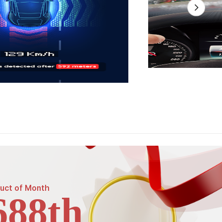
uct of
Month
688th