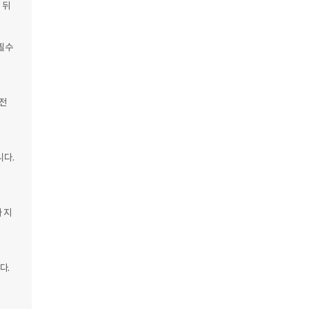
 뒤
필수 
전 
다. 
 지
. 