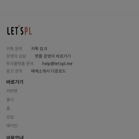
카톡 문의
카톡 링크
운영자 상담
렛플 운영자 바로가기
투자플랫폼 문의
help@letspl.me
광고 문의
매체소개서 다운로드
바로가기
커피챗
출시
홈
모임
매거진
이용안내