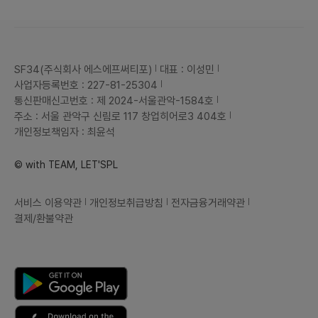
SF34(주식회사 에스에프써티포)
대표 : 이성민
사업자등록번호 : 227-81-25304
통신판매신고번호 : 제 2024-서울관악-1584호
주소 : 서울 관악구 신림로 117 창업히어로3 404호
개인정보책임자 : 최윤석
© with TEAM, LET'SPL
서비스 이용약관
개인정보취급방침
전자금융거래약관
결제/환불약관