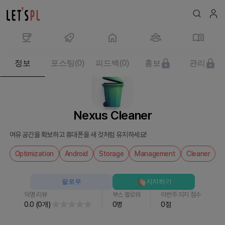
제
정보
포스팅
(
0
)
피드백
(
0
)
홍보
관리
품/
서
비
스
Nexus Cleaner
Nexus
Cleaner
여유 공간을 확보하고 휴대폰을 새 것처럼 유지하세요!
를
만
Optimization
Android
Storage
Management
Cleaner
나
보
팔로우
지지하기
세
익명 리뷰
부스 팔로워
이번주 지지 점수
요
0.0
(
0
개
)
0
명
0
점