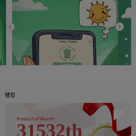
랭킹
Product of
Month
31532th