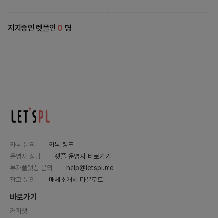
지지중인 렛플인
0
명
카톡 문의
카톡 링크
운영자 상담
렛플 운영자 바로가기
투자플랫폼 문의
help@letspl.me
광고 문의
매체소개서 다운로드
바로가기
커피챗