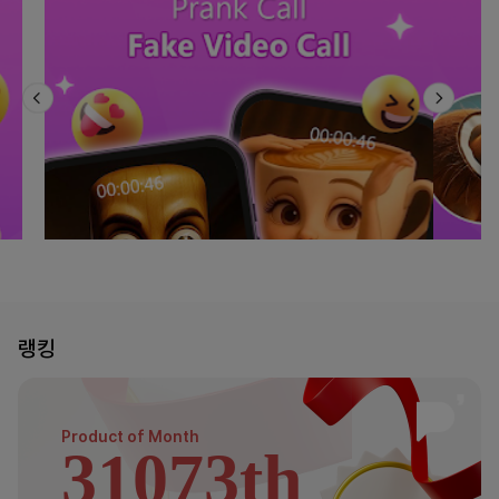
랭킹
Product of
Month
31073th