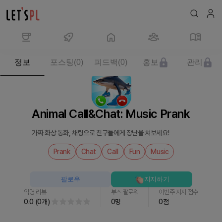
제
정보
포스팅
(
0
)
피드백
(
0
)
홍보
관리
품/
서
비
스
Animal Call&Chat: Music Prank
Animal
Call&Chat:
가짜 화상 통화, 채팅으로 친구들에게 장난을 쳐보세요!
Music
Prank
Prank
Chat
Call
Fun
Music
를
만
팔로우
지지하기
나
익명 리뷰
부스 팔로워
이번주 지지 점수
보
0.0
(
0
개
)
0
명
0
점
세
요