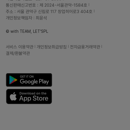
통신판매신고번호 : 제 2024-서울관악-1584호
주소 : 서울 관악구 신림로 117 창업히어로3 404호
개인정보책임자 : 최윤석
© with TEAM, LET'SPL
서비스 이용약관
개인정보취급방침
전자금융거래약관
결제/환불약관