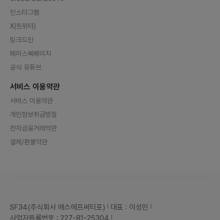
인스타그램
X(트위터)
링크드인
페이스북페이지
공식 유튜브
서비스 이용약관
서비스 이용약관
개인정보취급방침
전자금융거래약관
결제/환불약관
SF34(주식회사 에스에프써티포)
대표 : 이성민
사업자등록번호 : 227-81-25304