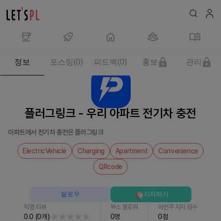
제
정보
포스팅
(
0
)
피드백
(
0
)
홍보
관리
품/
서
비
스
플러그링크 - 우리 아파트 전기차 충전
플
러
아파트에서 전기차 충전은 플러그링크
그
링
ElectricVehicle
Charging
Apartment
Convenience
크
QRcode
-
우
팔로우
지지하기
리
아
익명 리뷰
부스 팔로워
이번주 지지 점수
0.0
(
0
개
)
0
명
0
점
파