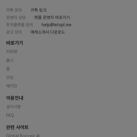
카톡 문의
카톡 링크
운영자 상담
렛플 운영자 바로가기
투자플랫폼 문의
help@letspl.me
광고 문의
매체소개서 다운로드
바로가기
커피챗
출시
홈
모임
매거진
이용안내
공지사항
FAQ
관련 사이트
Global Bunzee AI