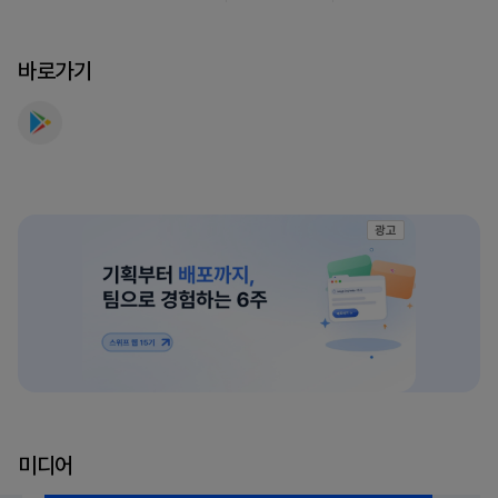
트
전
바로가기
기
차
충
전
를
만
광고
나
보
세
요
미디어