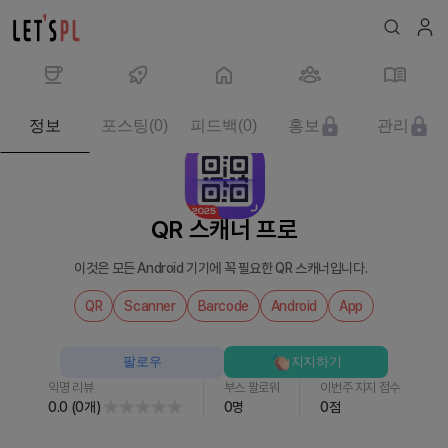
제
정보
포스팅
(
0
)
피드백
(
0
)
홍보
관리
품/
서
비
스
QR 스캐너 프로
QR
스
이것은 모든 Android 기기에 꼭 필요한 QR 스캐너입니다.
캐
너
QR
Scanner
Barcode
Android
App
프
로
팔로우
지지하기
를
익명 리뷰
부스 팔로워
이번주 지지 점수
만
0.0
(
0
개
)
0
명
0
점
나
보