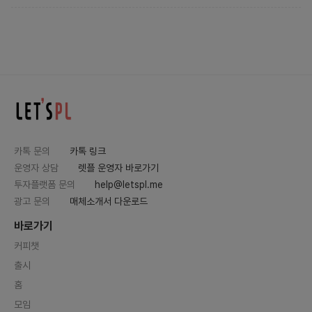
카톡 문의
카톡 링크
운영자 상담
렛플 운영자 바로가기
투자플랫폼 문의
help@letspl.me
광고 문의
매체소개서 다운로드
바로가기
커피챗
출시
홈
모임