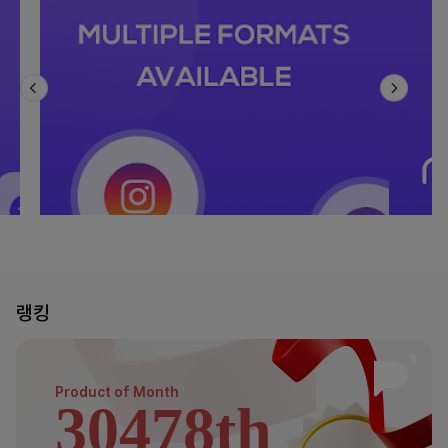
랭킹
Product of
Month
30478th