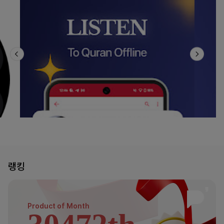
랭킹
Product of
Month