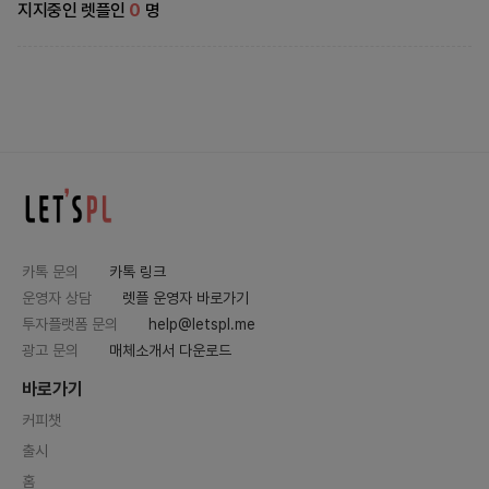
지지중인 렛플인
0
명
카톡 문의
카톡 링크
운영자 상담
렛플 운영자 바로가기
투자플랫폼 문의
help@letspl.me
광고 문의
매체소개서 다운로드
바로가기
커피챗
출시
홈