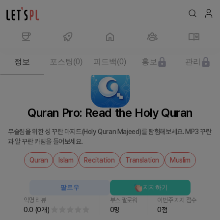
제
정보
포스팅
(
0
)
피드백
(
0
)
홍보
관리
품/
서
비
스
Quran Pro: Read the Holy Quran
Quran
Pro:
무슬림을 위한 성 꾸란 마지드(Holy Quran Majeed)를 탐험해보세요. MP3 꾸란
Read
과 알 꾸란 카림을 들어보세요.
the
Holy
Quran
Islam
Recitation
Translation
Muslim
Quran
를
팔로우
지지하기
만
익명 리뷰
부스 팔로워
이번주 지지 점수
나
0.0
(
0
개
)
0
명
0
점
보