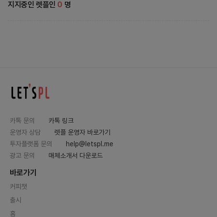
지지중인 렛플인
0
명
카톡 문의
카톡 링크
운영자 상담
렛플 운영자 바로가기
투자플랫폼 문의
help@letspl.me
광고 문의
매체소개서 다운로드
바로가기
커피챗
출시
홈