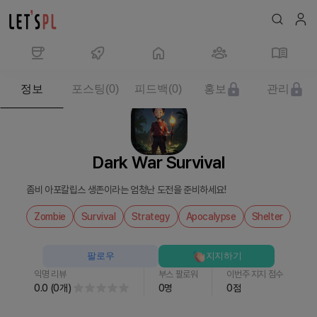
제
정보
포스팅
(
0
)
피드백
(
0
)
홍보
관리
품/
서
비
스
Dark War Survival
Dark
War
좀비 아포칼립스 생존이라는 엄청난 도전을 준비하세요!
Survival
를
Zombie
Survival
Strategy
Apocalypse
Shelter
만
나
팔로우
지지하기
보
익명 리뷰
부스 팔로워
이번주 지지 점수
세
0.0
(
0
개
)
0
명
0
점
요