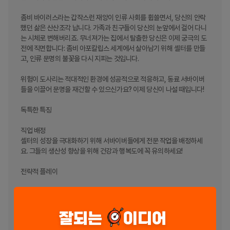
좀비 바이러스라는 갑작스런 재앙이 인류 사회를 휩쓸면서, 당신의 안락
했던 삶은 산산조각 납니다. 가족과 친구들이 당신의 눈앞에서 걸어 다니
는 시체로 변해버리죠. 무너져가는 집에서 탈출한 당신은 이제 궁극의 도
전에 직면합니다: 좀비 아포칼립스 세계에서 살아남기 위해 셸터를 만들
고, 인류 문명의 불꽃을 다시 지피는 것입니다.

위험이 도사리는 적대적인 환경에 성공적으로 적응하고, 동료 서바이버
들을 이끌어 문명을 재건할 수 있으신가요? 이제 당신이 나설 때입니다!

독특한 특징

직업 배정

셸터의 성장을 극대화하기 위해 서바이버들에게 전문 작업을 배정하세
요. 그들의 생산성 향상을 위해 건강과 행복도에 꼭 유의하세요!

전략적 플레이

수집 & 탐험

황폐화된 황무지로 나가 귀중한 자원과 희귀 아이템을 찾으세요. 숨겨진 
보물을 탐색하고 위험이 도사리는 새로운 영역을 개척하세요.
