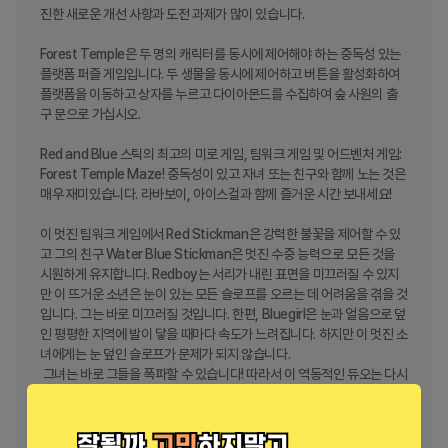
진한 새로운 개선 사항과 도전 과제가 많이 있습니다.

Forest Temple은 두 명의 캐릭터를 동시에 제어해야 하는 중독성 있는 
플랫폼 퍼즐 게임입니다. 두 생물을 동시에 제어하고 버튼을 활성화하여 
플랫폼을 이동하고 상자를 누르고 다이아몬드를 수집하여 숲 사원의 출
구 문으로 가십시오.

Red and Blue 스틱의 최고의 미로 게임, 팀워크 게임 및 어드벤처 게임: 
Forest Temple Maze! 중독성이 있고 자녀 또는 친구와 함께 노는 것은 
매우 재미있습니다. 라바보이, 아이스걸과 함께 즐거운 시간 보내세요!

이 멋진 팀워크 게임에서 Red Stickman은 강력한 불꽃을 제어할 수 있
고 그의 친구 Water Blue Stickman은 멋진 수중 능력으로 모든 것을 
시원하게 유지합니다. Redboy는 서리가 내린 표면을 미끄러질 수 있지
만 이 뜨거운 소년은 눈이 있는 모든 슬로프를 오르는 데 어려움을 겪을 것
입니다. 그는 바로 미끄러질 것입니다. 한편, Bluegirl은 눈과 얼음으로 덮
인 평평한 지역에 발이 닿을 때마다 속도가 느려집니다. 하지만 이 멋진 소
녀에게는 눈 덮인 슬로프가 문제가 되지 않습니다.

 그녀는 바로 그들을 폭파할 수 있습니다! 따라서 이 역동적인 듀오는 다시 
한 번 팀을 이뤄 사원의 모든 플랫폼을 가로질러 각 출구 문을 향해 질주해
야 합니다. 그것이 Lava Red Boy와 Blue Ice girl이 모든 레벨을 통과하
고 그 길을 따라 수많은 색상으로 구분된 귀중한 보석을 모을 수 있는 유일