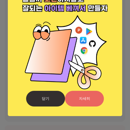
한 방법입니다. 그들은 또한 많은 함정과 퍼즐에 부딪히게 되며, 그것이 
바로 당신이 들어오는 곳입니다.

 빨강 및 파랑 Stickman 2  애니메이션의 기능

- 다양한 맵과 레벨이 수시로 업데이트됩니다.

- 쉽지만 중독성 있는 팀워크 게임 플레이

- 멋진 캐릭터와 디자인

- 부드러운 제어

 Red and Blue Stick: Animation  플레이 방법: Forest Temple 
Maze

- Lavaboy와 Ice Water girl을 화살표로 움직이고 장애물을 피하세요. 
빨간 소년은 물을 피해야 하고 파란 소녀는 불을 피해야 합니다.

- "Swap" 버튼을 탭하여 Water blue girl stick에서 Fire red boy로 변
경하세요.

- 최대한 많은 보석 수집

닫기
자세히
지금 Red And Blue Stickman: Forest Temple Maze를 다운로드하
세요! 이 도전적인 게임에서 Hotboy와 Coolgirl이 각 레벨을 빠르게 통
과하도록 도와주세요. 시간을 낭비하지 말고 바로 여행을 시작하세요.