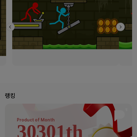
랭킹
Product of
Month
30301th