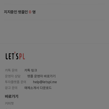
지지중인 렛플인
0
명
카톡 문의
카톡 링크
운영자 상담
렛플 운영자 바로가기
투자플랫폼 문의
help@letspl.me
광고 문의
매체소개서 다운로드
바로가기
커피챗