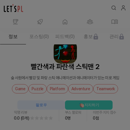
제
정보
포스팅
(
0
)
피드백
(
0
)
홍보
관리
품/
서
비
스
빨간색과 파란색 스틱맨 2
빨
간
숲 사원에서 빨강 및 파랑 스틱 애니메이션과 애니메이터가 있는 미로 게임
색
과
Game
Puzzle
Platform
Adventure
Teamwork
파
란
팔로우
지지하기
색
익명 리뷰
부스 팔로워
이번주 지지 점수
스
0.0
(
0
개
)
0
명
0
점
틱
맨