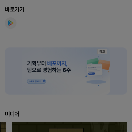
2
바로가기
를
만
나
보
세
요
광고
미디어