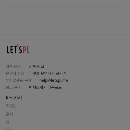
카톡 문의
카톡 링크
운영자 상담
렛플 운영자 바로가기
투자플랫폼 문의
help@letspl.me
광고 문의
매체소개서 다운로드
바로가기
커피챗
출시
홈