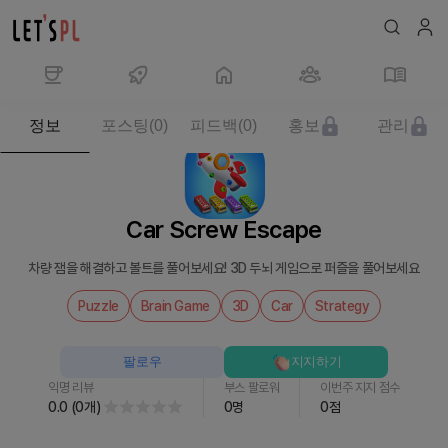
제
정보
포스팅
(
0
)
피드백
(
0
)
홍보
관리
품/
서
비
스
Car Screw Escape
Car
Screw
차량 잼을 해결하고 볼트를 풀어보세요! 3D 두뇌 게임으로 퍼즐을 풀어보세요
Escape
를
Puzzle
Brain Game
3D
Car
Strategy
만
나
팔로우
지지하기
보
익명 리뷰
부스 팔로워
이번주 지지 점수
세
0.0
(
0
개
)
0
명
0
점
요