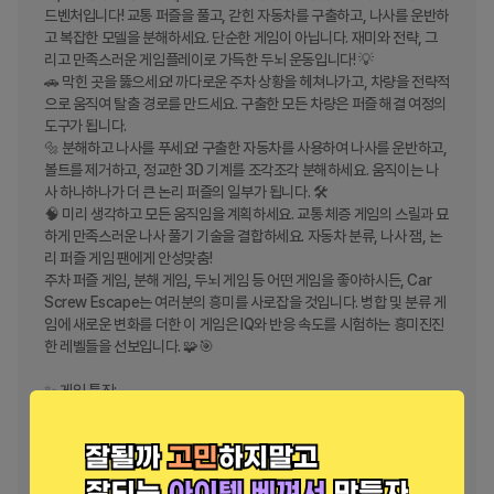
드벤처입니다! 교통 퍼즐을 풀고, 갇힌 자동차를 구출하고, 나사를 운반하
고 복잡한 모델을 분해하세요. 단순한 게임이 아닙니다. 재미와 전략, 그
리고 만족스러운 게임플레이로 가득한 두뇌 운동입니다! 💡

🚗 막힌 곳을 뚫으세요! 까다로운 주차 상황을 헤쳐나가고, 차량을 전략적
으로 움직여 탈출 경로를 만드세요. 구출한 모든 차량은 퍼즐 해결 여정의 
도구가 됩니다.

🔩 분해하고 나사를 푸세요! 구출한 자동차를 사용하여 나사를 운반하고, 
볼트를 제거하고, 정교한 3D 기계를 조각조각 분해하세요. 움직이는 나
사 하나하나가 더 큰 논리 퍼즐의 일부가 됩니다. 🛠️

🧠 미리 생각하고 모든 움직임을 계획하세요. 교통 체증 게임의 스릴과 묘
하게 만족스러운 나사 풀기 기술을 결합하세요. 자동차 분류, 나사 잼, 논
리 퍼즐 게임 팬에게 안성맞춤!

주차 퍼즐 게임, 분해 게임, 두뇌 게임 등 어떤 게임을 좋아하시든, Car 
Screw Escape는 여러분의 흥미를 사로잡을 것입니다. 병합 및 분류 게
임에 새로운 변화를 더한 이 게임은 IQ와 반응 속도를 시험하는 흥미진진
한 레벨들을 선보입니다. 🧩🎯

✨ 게임 특징:

🧠 수백 가지의 두뇌 자극 레벨 - 간단한 나사 잼부터 복잡한 나사 퍼즐까
지.

🚙 혁신적인 자동차 + 나사 게임플레이 - 자동차 퍼즐과 3D 분해 게임의 