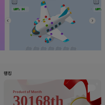
랭킹
Product of
Month
30168th