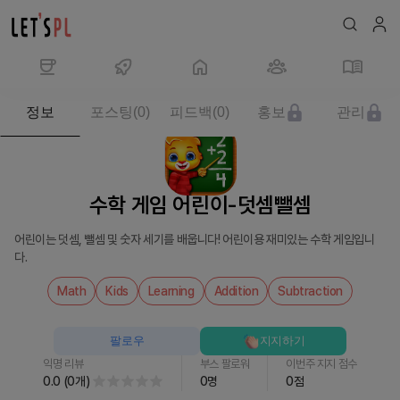
제
정보
포스팅
(
0
)
피드백
(
0
)
홍보
관리
품/
서
비
스
수학 게임 어린이-덧셈뺄셈
수
학
어린이는 덧셈, 뺄셈 및 숫자 세기를 배웁니다! 어린이용 재미있는 수학 게임입니
게
다.
임
어
Math
Kids
Learning
Addition
Subtraction
린
이-
팔로우
지지하기
덧
익명 리뷰
부스 팔로워
이번주 지지 점수
셈
0.0
(
0
개
)
0
명
0
점
뺄