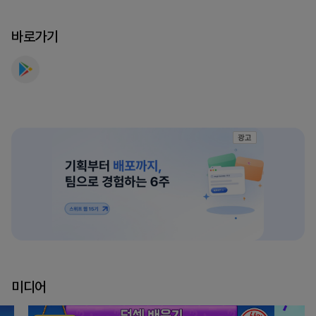
셈
를
바로가기
만
나
보
세
요
광고
미디어