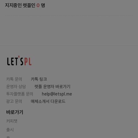
지지중인 렛플인
0
명
카톡 문의
카톡 링크
운영자 상담
렛플 운영자 바로가기
투자플랫폼 문의
help@letspl.me
광고 문의
매체소개서 다운로드
바로가기
커피챗
출시