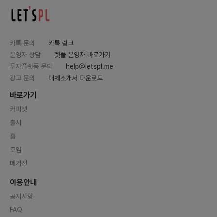
카톡 문의
카톡 링크
운영자 상담
렛플 운영자 바로가기
투자플랫폼 문의
help@letspl.me
광고 문의
매체소개서 다운로드
바로가기
커피챗
출시
홈
모임
매거진
이용안내
공지사항
FAQ