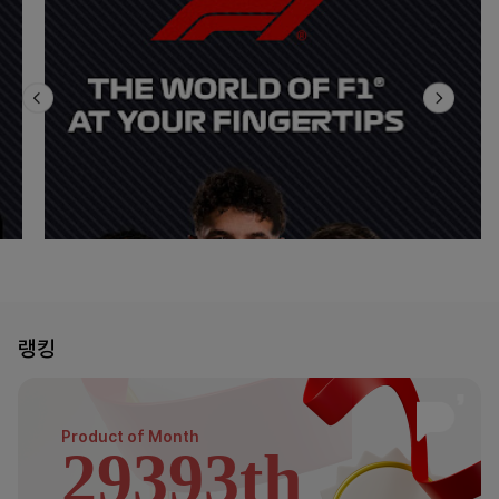
랭킹
Product of
Month
29393th