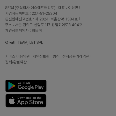
SF34(주식회사 에스에프써티포)
대표 : 이성민
사업자등록번호 : 227-81-25304
통신판매신고번호 : 제 2024-서울관악-1584호
주소 : 서울 관악구 신림로 117 창업히어로3 404호
개인정보책임자 : 최윤석
© with TEAM, LET'SPL
서비스 이용약관
개인정보취급방침
전자금융거래약관
결제/환불약관