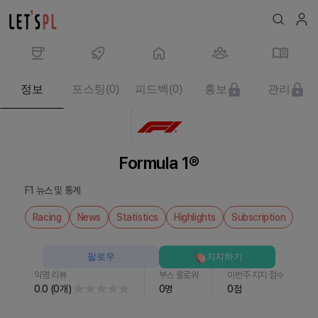
제
정보
포스팅
(
0
)
피드백
(
0
)
홍보
관리
품/
서
비
스
Formula 1®
Formula
1®
F1 뉴스 및 통계
를
만
Racing
News
Statistics
Highlights
Subscription
나
보
팔로우
지지하기
세
익명 리뷰
부스 팔로워
이번주 지지 점수
요
0.0
(
0
개
)
0
명
0
점